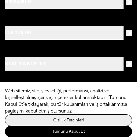
HESABIM
İLETİŞİM
BIZI TAKIP ET
Web sitemiz, site işlevselliği, performansı, analizi ve
kişiselleştirilmiş içerik için çerezler kullanmaktadır. "Tümünü
©
2026
Crocs.com.tr • Tüm hakları saklıdır
Kabul Et"e tıklayarak, bu tür kullanımları ve iş ortaklarımızla
paylaşımı kabul etmiş olursunuz.
Powered By
Gizlilik Tercihleri
Tümünü Kabul Et