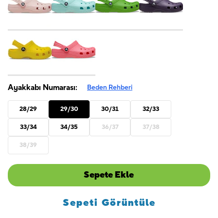
Ayakkabı Numarası:
Beden Rehberi
28/29
29/30
30/31
32/33
33/34
34/35
36/37
37/38
38/39
Sepete Ekle
Sepeti Görüntüle