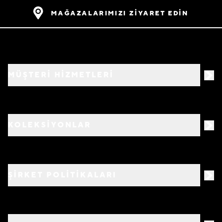
MAĞAZALARIMIZI ZİYARET EDİN
MÜŞTERİ HİZMETLERİ
KOLEKSİYONLAR
ŞİRKET POLİTİKALARI