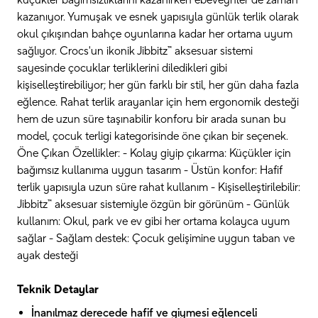
küçükler bağımsızlıklarını kazanırken ebeveynler de zaman
kazanıyor. Yumuşak ve esnek yapısıyla günlük terlik olarak
okul çıkışından bahçe oyunlarına kadar her ortama uyum
sağlıyor. Crocs'un ikonik Jibbitz™ aksesuar sistemi
sayesinde çocuklar terliklerini diledikleri gibi
kişiselleştirebiliyor; her gün farklı bir stil, her gün daha fazla
eğlence. Rahat terlik arayanlar için hem ergonomik desteği
hem de uzun süre taşınabilir konforu bir arada sunan bu
model, çocuk terligi kategorisinde öne çıkan bir seçenek.
Öne Çıkan Özellikler: - Kolay giyip çıkarma: Küçükler için
bağımsız kullanıma uygun tasarım - Üstün konfor: Hafif
terlik yapısıyla uzun süre rahat kullanım - Kişiselleştirilebilir:
Jibbitz™ aksesuar sistemiyle özgün bir görünüm - Günlük
kullanım: Okul, park ve ev gibi her ortama kolayca uyum
sağlar - Sağlam destek: Çocuk gelişimine uygun taban ve
ayak desteği
Teknik Detaylar
İnanılmaz derecede hafif ve giymesi eğlenceli