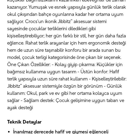
küçükler bağımsızlıklarını kazanırken ebeveynler de zaman
kazanıyor. Yumuşak ve esnek yapısıyla günlük terlik olarak
okul çıkışından bahçe oyunlarına kadar her ortama uyum
sağlıyor. Crocs'un ikonik Jibbitz™ aksesuar sistemi
sayesinde çocuklar terliklerini diledikleri gibi
kişiselleştirebiliyor; her gün farklı bir stil, her gün daha fazla
eğlence. Rahat terlik arayanlar için hem ergonomik desteği
hem de uzun süre taşınabilir konforu bir arada sunan bu
model, çocuk terligi kategorisinde öne çıkan bir seçenek.
Öne Çıkan Özellikler: - Kolay giyip çıkarma: Küçükler için
bağımsız kullanıma uygun tasarım - Üstün konfor: Hafif
terlik yapısıyla uzun süre rahat kullanım - Kişiselleştirilebilir:
Jibbitz™ aksesuar sistemiyle özgün bir görünüm - Günlük
kullanım: Okul, park ve ev gibi her ortama kolayca uyum
sağlar - Sağlam destek: Çocuk gelişimine uygun taban ve
ayak desteği
Teknik Detaylar
İnanılmaz derecede hafif ve giymesi eğlenceli