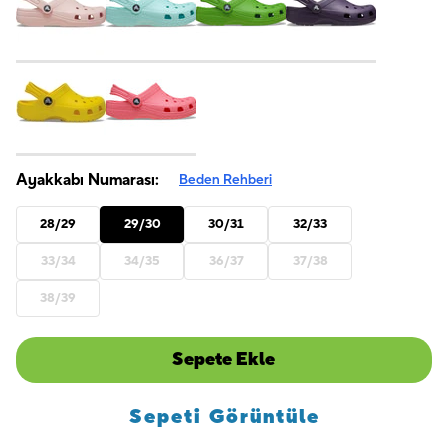
Ayakkabı Numarası:
Beden Rehberi
28/29
29/30
30/31
32/33
33/34
34/35
36/37
37/38
38/39
Sepete Ekle
Sepeti Görüntüle