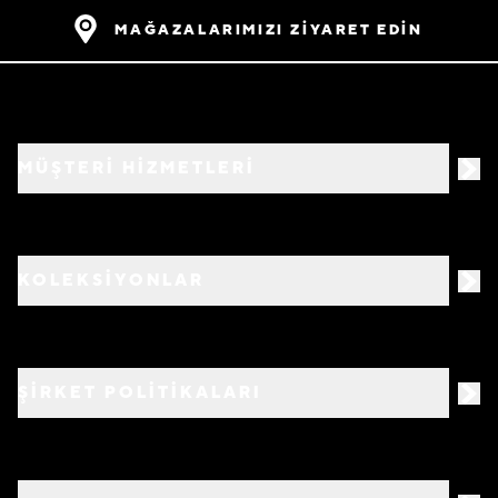
MAĞAZALARIMIZI ZİYARET EDİN
MÜŞTERİ HİZMETLERİ
KOLEKSİYONLAR
ŞİRKET POLİTİKALARI