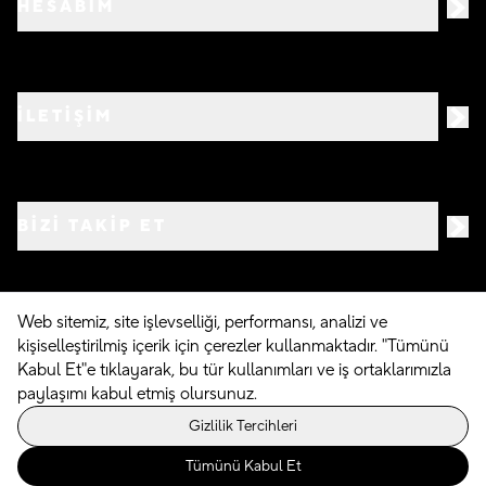
HESABIM
İLETİŞİM
BIZI TAKIP ET
Web sitemiz, site işlevselliği, performansı, analizi ve
kişiselleştirilmiş içerik için çerezler kullanmaktadır. "Tümünü
©
2026
Crocs.com.tr • Tüm hakları saklıdır
Kabul Et"e tıklayarak, bu tür kullanımları ve iş ortaklarımızla
paylaşımı kabul etmiş olursunuz.
Powered By
Gizlilik Tercihleri
Tümünü Kabul Et