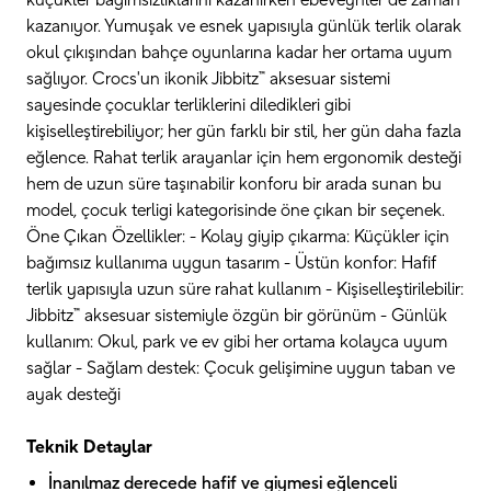
küçükler bağımsızlıklarını kazanırken ebeveynler de zaman
kazanıyor. Yumuşak ve esnek yapısıyla günlük terlik olarak
okul çıkışından bahçe oyunlarına kadar her ortama uyum
sağlıyor. Crocs'un ikonik Jibbitz™ aksesuar sistemi
sayesinde çocuklar terliklerini diledikleri gibi
kişiselleştirebiliyor; her gün farklı bir stil, her gün daha fazla
eğlence. Rahat terlik arayanlar için hem ergonomik desteği
hem de uzun süre taşınabilir konforu bir arada sunan bu
model, çocuk terligi kategorisinde öne çıkan bir seçenek.
Öne Çıkan Özellikler: - Kolay giyip çıkarma: Küçükler için
bağımsız kullanıma uygun tasarım - Üstün konfor: Hafif
terlik yapısıyla uzun süre rahat kullanım - Kişiselleştirilebilir:
Jibbitz™ aksesuar sistemiyle özgün bir görünüm - Günlük
kullanım: Okul, park ve ev gibi her ortama kolayca uyum
sağlar - Sağlam destek: Çocuk gelişimine uygun taban ve
ayak desteği
Teknik Detaylar
İnanılmaz derecede hafif ve giymesi eğlenceli