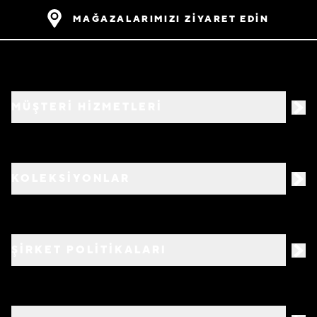
MAĞAZALARIMIZI ZİYARET EDİN
MÜŞTERİ HİZMETLERİ
KOLEKSİYONLAR
ŞİRKET POLİTİKALARI