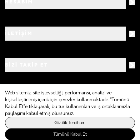
HESABIM
İLETİŞİM
BIZI TAKIP ET
Web sitemiz, site işlevselliği, performansı, analizi ve
kişiselleştirilmiş içerik için çerezler kullanmaktadır. "Tümünü
©
2026
Crocs.com.tr • Tüm hakları saklıdır
Kabul Et"e tıklayarak, bu tür kullanımları ve iş ortaklarımızla
paylaşımı kabul etmiş olursunuz.
Powered By
Gizlilik Tercihleri
Tümünü Kabul Et