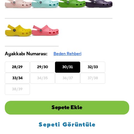
Ayakkabı Numarası:
Beden Rehberi
28/29
29/30
30/31
32/33
33/34
34/35
36/37
37/38
38/39
Sepete Ekle
Sepeti Görüntüle