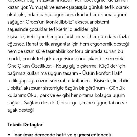
küçükler bağımsızlıklarını kazanırken ebeveynler de zaman
kazanıyor. Yumuşak ve esnek yapısıyla günlük terlik olarak
okul çıkışından bahçe oyunlarına kadar her ortama uyum
sağlıyor. Crocs'un ikonik Jibbitz™ aksesuar sistemi
sayesinde çocuklar terliklerini diledikleri gibi
kişiselleştirebiliyor; her gün farklı bir stil, her gün daha fazla
eğlence. Rahat terlik arayanlar için hem ergonomik desteği
hem de uzun süre taşınabilir konforu bir arada sunan bu
model, çocuk terligi kategorisinde öne çıkan bir seçenek.
Öne Çıkan Özellikler: - Kolay giyip çıkarma: Küçükler için
bağımsız kullanıma uygun tasarım - Üstün konfor: Hafif
terlik yapısıyla uzun süre rahat kullanım - Kişiselleştirilebilir:
Jibbitz™ aksesuar sistemiyle özgün bir görünüm - Günlük
kullanım: Okul, park ve ev gibi her ortama kolayca uyum
sağlar - Sağlam destek: Çocuk gelişimine uygun taban ve
ayak desteği
Teknik Detaylar
İnanılmaz derecede hafif ve giymesi eğlenceli