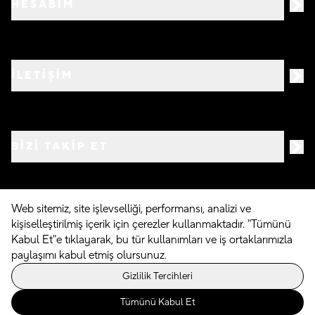
HESABIM
İLETİŞİM
BIZI TAKIP ET
Web sitemiz, site işlevselliği, performansı, analizi ve
kişiselleştirilmiş içerik için çerezler kullanmaktadır. "Tümünü
©
2026
Crocs.com.tr • Tüm hakları saklıdır
Kabul Et"e tıklayarak, bu tür kullanımları ve iş ortaklarımızla
paylaşımı kabul etmiş olursunuz.
Powered By
Gizlilik Tercihleri
Tümünü Kabul Et