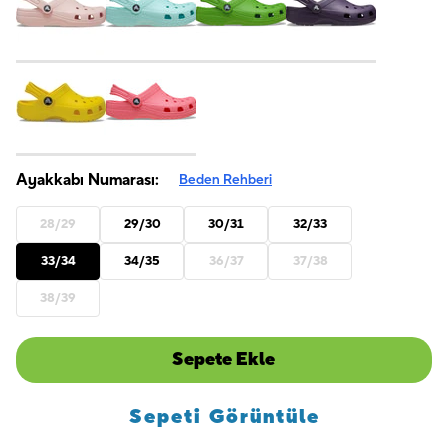
Ayakkabı Numarası:
Beden Rehberi
28/29
29/30
30/31
32/33
33/34
34/35
36/37
37/38
38/39
Sepete Ekle
Sepeti Görüntüle