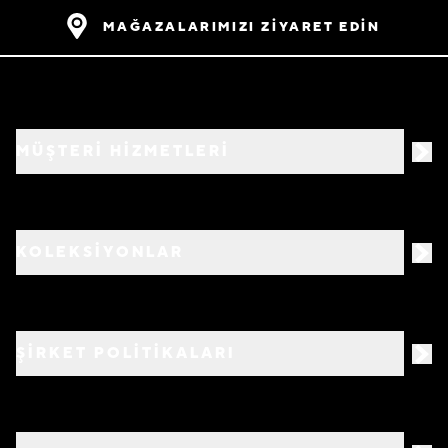
MAĞAZALARIMIZI ZİYARET EDİN
MÜŞTERİ HİZMETLERİ
KOLEKSİYONLAR
ŞİRKET POLİTİKALARI