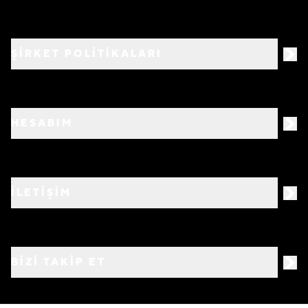
ŞİRKET POLİTİKALARI
HESABIM
İLETİŞİM
BIZI TAKIP ET