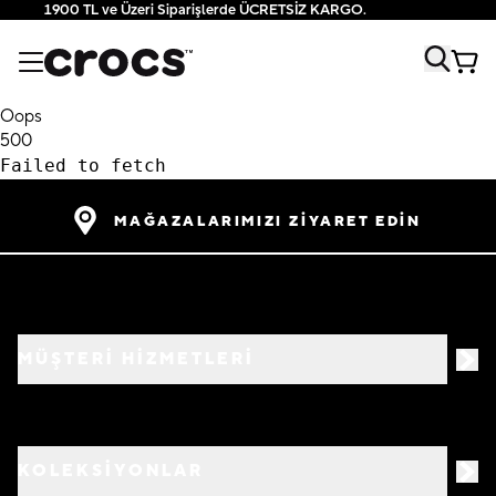
1900 TL ve Üzeri Siparişlerde ÜCRETSİZ KARGO.
Oops
500
Failed to fetch
MAĞAZALARIMIZI ZİYARET EDİN
MÜŞTERİ HİZMETLERİ
KOLEKSİYONLAR