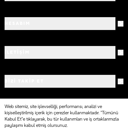
HESABIM
İLETİŞİM
BIZI TAKIP ET
Web sitemiz, site işlevselliği, performansı, analizi ve
kişiselleştirilmiş içerik için çerezler kullanmaktadır. "Tümünü
©
2026
Crocs.com.tr • Tüm hakları saklıdır
Kabul Et"e tıklayarak, bu tür kullanımları ve iş ortaklarımızla
paylaşımı kabul etmiş olursunuz.