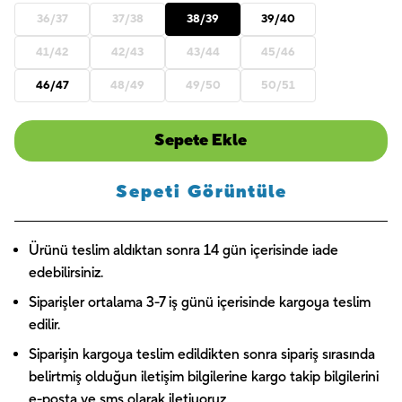
36/37
37/38
38/39
39/40
41/42
42/43
43/44
45/46
46/47
48/49
49/50
50/51
Sepete Ekle
Sepeti Görüntüle
Ürünü teslim aldıktan sonra 14 gün içerisinde iade
edebilirsiniz.
Siparişler ortalama 3-7 iş günü içerisinde kargoya teslim
edilir.
Siparişin kargoya teslim edildikten sonra sipariş sırasında
belirtmiş olduğun iletişim bilgilerine kargo takip bilgilerini
e-posta ve sms olarak iletiyoruz.