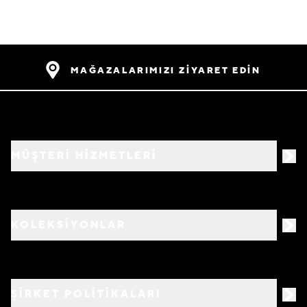
MAĞAZALARIMIZI ZİYARET EDİN
MÜŞTERİ HİZMETLERİ
KOLEKSİYONLAR
ŞİRKET POLİTİKALARI