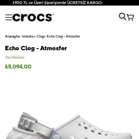
1900 TL ve Üzeri Siparişlerde ÜCRETSİZ KARGO.
Anasayfa
Uniseks
Clog
Echo Clog - Atmosfer
Echo Clog - Atmosfer
Yeni Renkler
₺
5.094,00