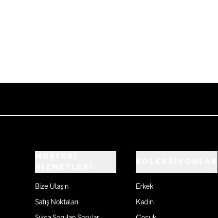
MÜŞTERİ
KOLEKSİYONLAR
HİZMETLERİ
Bize Ulaşın
Erkek
Satış Noktaları
Kadın
Sıkça Sorulan Sorular
Çocuk