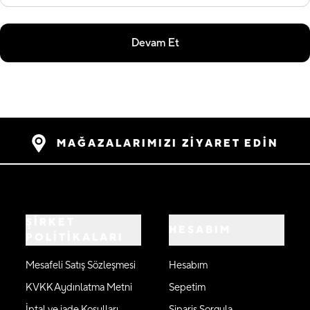
Devam Et
MAĞAZALARIMIZI ZİYARET EDİN
ŞİRKET
HESABIM
POLİTİKALARI
Mesafeli Satış Sözleşmesi
Hesabım
KVKK Aydınlatma Metni
Sepetim
İptal ve iade Koşulları
Sipariş Sorgula