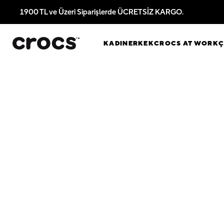
1900 TL ve Üzeri Siparişlerde ÜCRETSİZ KARGO.
KADIN
ERKEK
CROCS AT WORK