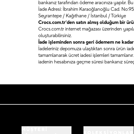
bankanız tarafından ödeme aracınıza yapılır. Bu 
İade Adresi: İbrahim Karaoğlanoğlu Cad. No:95
Seyrantepe / Kağıthane / İstanbul / Türkiye
Crocs.com.tr’den satın almış olduğum bir ürü
Crocs.com.tr internet mağazası üzerinden yapılan
oluşturabilirsiniz.
İade işleminden sonra geri ödemem ne kadar 
İadeleriniz depomuza ulaştıktan sonra ürün iade k
tamamlanarak ücret iadesi işlemleri tamamlanır.
iadenin hesabınıza geçme süresi bankanız süreçl
MÜŞTERİ
KOLEKSİYONLAR