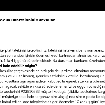
ÇOCUK
JIBBITZ
İNDİRİM
HEYDUDE
iptal talebinizi iletebilirsiniz. Talebinizi iletirken sipariş numaranızı 
tan sonra, siparişinizin ödemesi kredi kartınızdan alındı ise, kartını
dir. 1 ila 4 iş günü sürebilmektedir. Bu durumları bankanız üzerinden 
i iade edebilir miyim?
 koşullar çerçevesinde en hızlı şekilde yardımcı olmaktan memnuni
ş ve kullanılmamış, yeniden satılabilirlik özelliği bozulmamış ürünl
z. Bu koşullara uymayan iadeler kabul edilmeyerek size karşı ödemeli
olmayacak şekilde en kısa sürede denemenizi ve uygun olmadığını dü
 iadelerinizi 923810383 müşteri koduyla (Jibbitz iadelerinde kargo b
 müşteriye aittir. İade kargonuz bize ulaştığında size e-posta ile bilgi
 kabul edilen iade taleplerine ait geri ödemeler 10 (on) iş günü içe