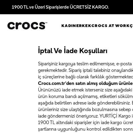
1900 TL ve Üzeri Siparişlerde ÜCRETSİZ KARGO.
KADIN
ERKEK
CROCS AT WORK
İptal Ve İade Koşulları
Siparişiniz kargoya teslim edilmemişse, e-posta ile 
gerekmektedir. Sipariş iptali talebiniz onaylandık
iç süreçlerine bağlı olarak farklılık göstermekte
Crocs.com.tr’den satın almış olduğum ürünler
Ürününüzü iade etmek isterseniz size aşağıdaki
ürün koruma bandı açılmamış, etiketleri sökülmemi
aşağıda belirtilen adrese iade gönderebilirsini
ürünleriniz size ulaştığında bozulmasına sebep 
iade göndermenizi öneriyoruz. YURTİÇİ Kargo ile
1900 TL altındaki siparişler için iade kargo ücreti
şartlarına uygunluğunu kontrol edildikten sonra