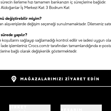
sürecin ilerleme hızı tamamen bankanızın iç süreçlerine bağlıdır.
 Aldoğanlar İş Merkezi Kat: 3 Bodrum Kat
nü değiştirebilir miyim?
 alışverişlerde değişim seçeneği sunulmamaktadır. Dilerseniz satın a
sürede yapılır?
oşullarını sağlayıp sağlamadığı kontrol edilir ve iadesi uygun olan ü
 İade işlemleriniz Crocs.com.tr tarafından tamamlandığında e-posta 
erine bağlı olarak değişkenlik göstermektedir.
MAĞAZALARIMIZI ZİYARET EDİN
ŞİRKET
HESABIM