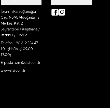
İbrahim Karaoğlanoğlu
Cad. No:95 Aldoğanlar İş
Merkezi Kat: 2
Seyrantepe / Kağıthane /
İstanbul / Türkiye
Telefon: +90 212 324 47
10 - (Hafta İçi 09:00 -
17:00)
E-posta: crm@efsi.com.tr
www.efsi.com.tr