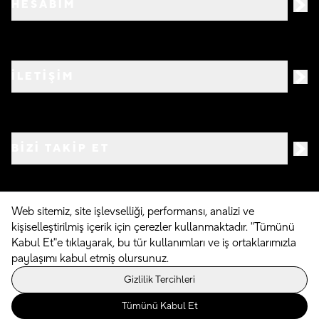
HESABIM
İLETİŞİM
BIZI TAKIP ET
Web sitemiz, site işlevselliği, performansı, analizi ve
kişiselleştirilmiş içerik için çerezler kullanmaktadır. "Tümünü
©
2026
Crocs.com.tr • Tüm hakları saklıdır
Kabul Et"e tıklayarak, bu tür kullanımları ve iş ortaklarımızla
paylaşımı kabul etmiş olursunuz.
Powered By
Gizlilik Tercihleri
Tümünü Kabul Et