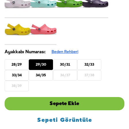
Ayakkabı Numarası:
Beden Rehberi
28/29
29/30
30/31
32/33
33/34
34/35
36/37
37/38
38/39
Sepete Ekle
Sepeti Görüntüle