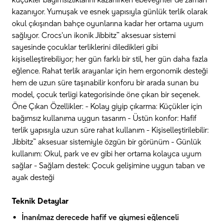
küçükler bağımsızlıklarını kazanırken ebeveynler de zaman
kazanıyor. Yumuşak ve esnek yapısıyla günlük terlik olarak
okul çıkışından bahçe oyunlarına kadar her ortama uyum
sağlıyor. Crocs'un ikonik Jibbitz™ aksesuar sistemi
sayesinde çocuklar terliklerini diledikleri gibi
kişiselleştirebiliyor; her gün farklı bir stil, her gün daha fazla
eğlence. Rahat terlik arayanlar için hem ergonomik desteği
hem de uzun süre taşınabilir konforu bir arada sunan bu
model, çocuk terligi kategorisinde öne çıkan bir seçenek.
Öne Çıkan Özellikler: - Kolay giyip çıkarma: Küçükler için
bağımsız kullanıma uygun tasarım - Üstün konfor: Hafif
terlik yapısıyla uzun süre rahat kullanım - Kişiselleştirilebilir:
Jibbitz™ aksesuar sistemiyle özgün bir görünüm - Günlük
kullanım: Okul, park ve ev gibi her ortama kolayca uyum
sağlar - Sağlam destek: Çocuk gelişimine uygun taban ve
ayak desteği
Teknik Detaylar
İnanılmaz derecede hafif ve giymesi eğlenceli