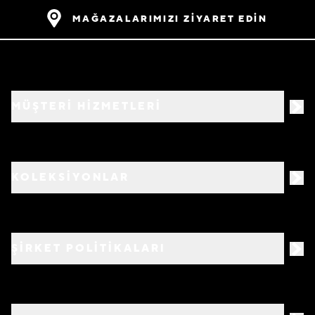
MAĞAZALARIMIZI ZİYARET EDİN
MÜŞTERİ HİZMETLERİ
KOLEKSİYONLAR
ŞİRKET POLİTİKALARI