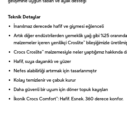
gelişimine uygun taban ve ayak desteği
Teknik Detaylar
İnanılmaz derecede hafif ve giymesi eğlenceli
Artık diğer endüstrilerden yemeklik yağ gibi %25 oranında
malzemeler içeren yenilikçi Croslite™ bileşiğimizle üretilmiş
Crocs Croslite™ malzemesiyle neler yaptığımız hakkında dah
Hafif, suya dayanıklı ve yüzer
Nefes alabilirliği artırmak için tasarlanmıştır
Kolay temizlenir ve çabuk kurur
Daha güvenli bir uyum için döner topuk kayışları
İkonik Crocs Comfort™: Hafif. Esnek. 360 derece konfor.