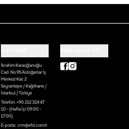
İLETİŞİM
BIZI TAKIP ET
İbrahim Karaoğlanoğlu
Cad. No:95 Aldoğanlar İş
Merkezi Kat: 2
Seyrantepe / Kağıthane /
İstanbul / Türkiye
Telefon: +90 212 324 47
10 - (Hafta İçi 09:00 -
17:00)
E-posta: crm@efsi.com.tr