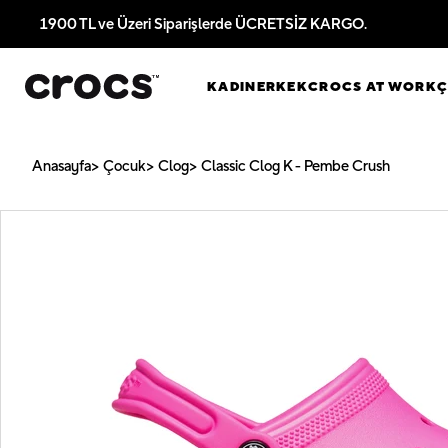
1900 TL ve Üzeri Siparişlerde ÜCRETSİZ KARGO.
KADIN
ERKEK
CROCS AT WORK
Anasayfa
Çocuk
Clog
Classic Clog K - Pembe Crush