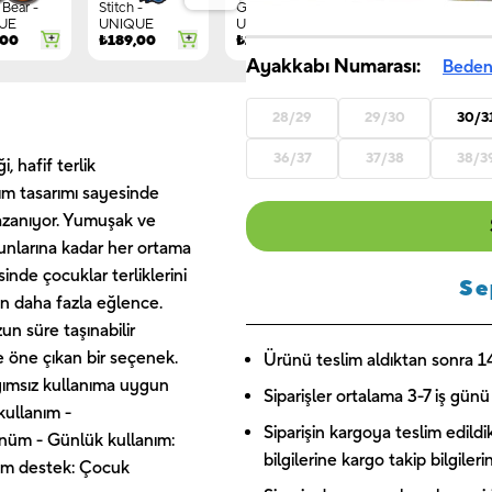
Bear -
Stitch -
Gnome -
Letter G -
UE
UNIQUE
UNIQUE
UNIQUE
,00
₺
189,00
₺
149,00
₺
244,00
Ayakkabı Numarası:
Beden
28/29
29/30
30/3
36/37
37/38
38/3
, hafif terlik
rım tasarımı sayesinde
azanıyor. Yumuşak ve
yunlarına kadar her ortama
inde çocuklar terliklerini
Se
 gün daha fazla eğlence.
n süre taşınabilir
e öne çıkan bir seçenek.
Ürünü teslim aldıktan sonra 14 
ağımsız kullanıma uygun
Siparişler ortalama 3-7 iş günü 
kullanım -
Siparişin kargoya teslim edildi
örünüm - Günlük kullanım:
bilgilerine kargo takip bilgiler
lam destek: Çocuk