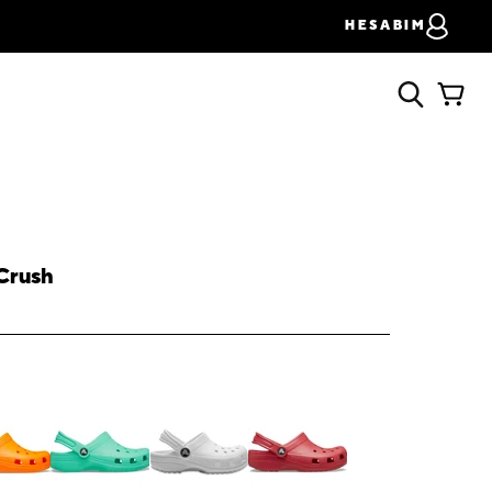
HESABIM
Crush