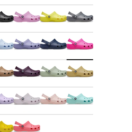
Captain
Paw Patrol
Blooming