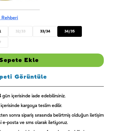
America 1 -
Skye 1 -
Blue Florals
UNIQUE
UNIQUE
- UNIQUE
₺
189,00
₺
244,00
₺
224,00
 Rehberi
1
32/33
33/34
34/35
9
Sepete Ekle
peti Görüntüle
gün içerisinde iade edebilirsiniz.
içerisinde kargoya teslim edilir.
kten sonra sipariş sırasında belirtmiş olduğun iletişim
ini e-posta ve sms olarak iletiyoruz.