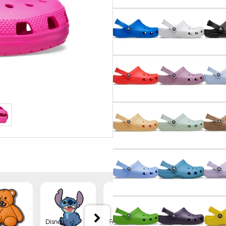
Disney
Forest
Jibbitz