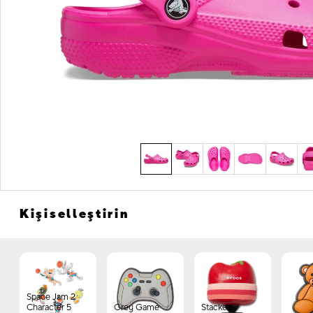
Kişiselleştirin
Space Jam 2
Character 5
Grey Game
Stacked