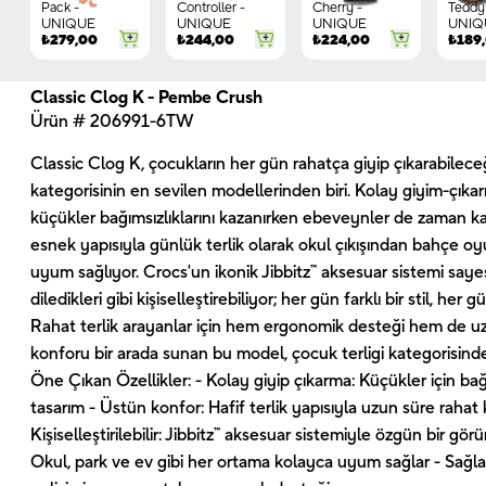
Pack -
Controller -
Cherry -
Teddy 
UNIQUE
UNIQUE
UNIQUE
UNIQ
₺
279,00
₺
244,00
₺
224,00
₺
189
Classic Clog K - Pembe Crush
Ürün # 206991-6TW
Classic Clog K, çocukların her gün rahatça giyip çıkarabileceği
kategorisinin en sevilen modellerinden biri. Kolay giyim-çıka
küçükler bağımsızlıklarını kazanırken ebeveynler de zaman k
esnek yapısıyla günlük terlik olarak okul çıkışından bahçe o
uyum sağlıyor. Crocs'un ikonik Jibbitz™ aksesuar sistemi sayes
diledikleri gibi kişiselleştirebiliyor; her gün farklı bir stil, her
Rahat terlik arayanlar için hem ergonomik desteği hem de uzu
konforu bir arada sunan bu model, çocuk terligi kategorisind
Öne Çıkan Özellikler: - Kolay giyip çıkarma: Küçükler için b
tasarım - Üstün konfor: Hafif terlik yapısıyla uzun süre rahat 
Kişiselleştirilebilir: Jibbitz™ aksesuar sistemiyle özgün bir g
Okul, park ve ev gibi her ortama kolayca uyum sağlar - Sağ