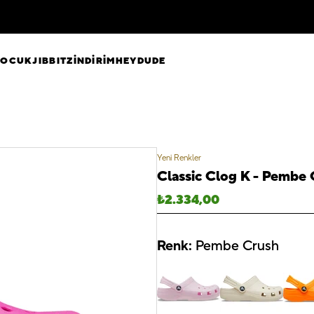
ÇOCUK
JIBBITZ
İNDİRİM
HEYDUDE
Yeni Renkler
Classic Clog K - Pembe 
₺
2.334,00
Renk:
Pembe Crush