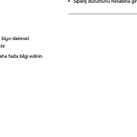
Sipariş durumunu hesabına giriş
 biyo-dairesel
tir
a fazla bilgi edinin.