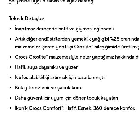
gelişimine uygun taban ve ayak desteği
Teknik Detaylar
İnanılmaz derecede hafif ve giymesi eğlenceli
Artık diğer endüstrilerden yemeklik yağ gibi %25 oranında
malzemeler içeren yenilikçi Croslite™ bileşiğimizle üretilmiş
Crocs Croslite™ malzemesiyle neler yaptığımız hakkında dah
Hafif, suya dayanıklı ve yüzer
Nefes alabilirliği artırmak için tasarlanmıştır
Kolay temizlenir ve çabuk kurur
Daha güvenli bir uyum için döner topuk kayışları
İkonik Crocs Comfort™: Hafif. Esnek. 360 derece konfor.