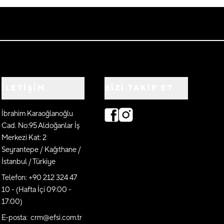
İLETİŞİM
BIZI TAKIP ET
İbrahim Karaoğlanoğlu
Cad. No:95 Aldoğanlar İş
Merkezi Kat: 2
Seyrantepe / Kağıthane /
İstanbul / Türkiye
Telefon: +90 212 324 47
10 - (Hafta İçi 09:00 -
17:00)
E-posta: crm@efsi.com.tr