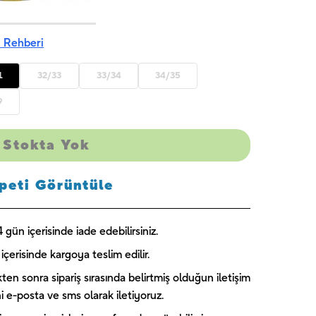
America 1 -
Skye 1 -
Blue Florals
UNIQUE
UNIQUE
- UNIQUE
₺
189,00
₺
244,00
₺
224,00
 Rehberi
1
32/33
33/34
34/35
9
Stokta Yok
peti Görüntüle
gün içerisinde iade edebilirsiniz.
içerisinde kargoya teslim edilir.
kten sonra sipariş sırasında belirtmiş olduğun iletişim
ini e-posta ve sms olarak iletiyoruz.