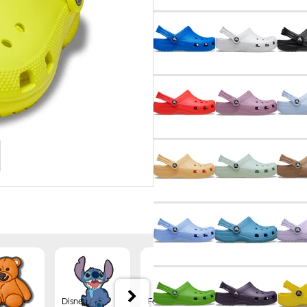
Disney
Forest
Jibbitz