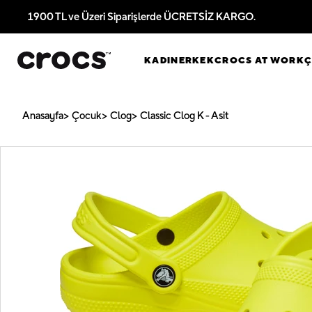
1900 TL ve Üzeri Siparişlerde ÜCRETSİZ KARGO.
KADIN
ERKEK
CROCS AT WORK
Anasayfa
Çocuk
Clog
Classic Clog K - Asit