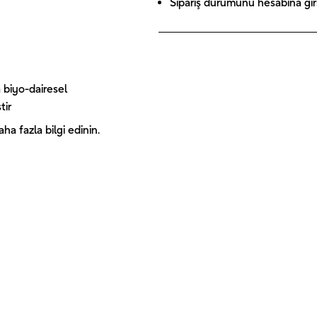
Sipariş durumunu hesabına giriş
 biyo-dairesel
tir
a fazla bilgi edinin.