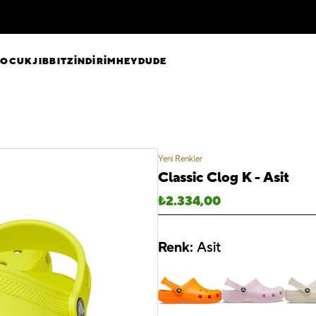
ÇOCUK
JIBBITZ
İNDİRİM
HEYDUDE
Yeni Renkler
Classic Clog K - Asit
₺
2.334,00
Renk:
Asit