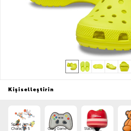
Kişiselleştirin
Space Jam 2
Character 5
Grey Game
Stacked