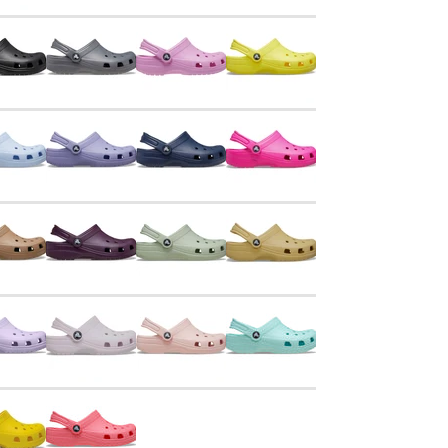
Captain
Paw Patrol
Blooming