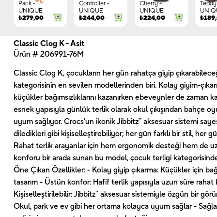
Pack -
Controller -
Cherry -
Teddy 
UNIQUE
UNIQUE
UNIQUE
UNIQ
₺
279,00
₺
244,00
₺
224,00
₺
189
Classic Clog K - Asit
Ürün # 206991-76M
Classic Clog K, çocukların her gün rahatça giyip çıkarabileceği
kategorisinin en sevilen modellerinden biri. Kolay giyim-çıka
küçükler bağımsızlıklarını kazanırken ebeveynler de zaman k
esnek yapısıyla günlük terlik olarak okul çıkışından bahçe o
uyum sağlıyor. Crocs'un ikonik Jibbitz™ aksesuar sistemi sayes
diledikleri gibi kişiselleştirebiliyor; her gün farklı bir stil, her
Rahat terlik arayanlar için hem ergonomik desteği hem de uzu
konforu bir arada sunan bu model, çocuk terligi kategorisind
Öne Çıkan Özellikler: - Kolay giyip çıkarma: Küçükler için b
tasarım - Üstün konfor: Hafif terlik yapısıyla uzun süre rahat 
Kişiselleştirilebilir: Jibbitz™ aksesuar sistemiyle özgün bir g
Okul, park ve ev gibi her ortama kolayca uyum sağlar - Sağ