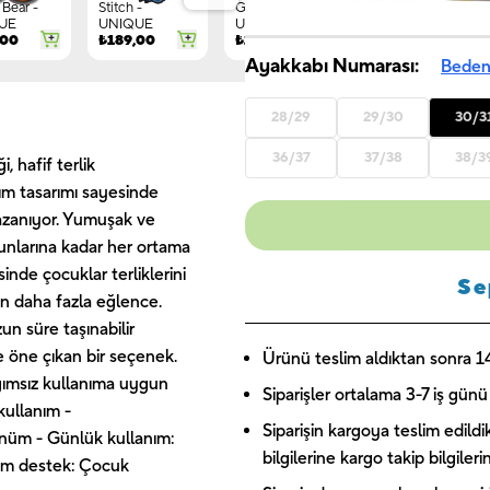
Bear -
Stitch -
Gnome -
Letter G -
UE
UNIQUE
UNIQUE
UNIQUE
,00
₺
189,00
₺
149,00
₺
244,00
Ayakkabı Numarası:
Beden
28/29
29/30
30/3
36/37
37/38
38/3
, hafif terlik
rım tasarımı sayesinde
azanıyor. Yumuşak ve
yunlarına kadar her ortama
inde çocuklar terliklerini
Se
 gün daha fazla eğlence.
n süre taşınabilir
e öne çıkan bir seçenek.
Ürünü teslim aldıktan sonra 14 
ağımsız kullanıma uygun
Siparişler ortalama 3-7 iş günü 
kullanım -
Siparişin kargoya teslim edildi
örünüm - Günlük kullanım:
bilgilerine kargo takip bilgiler
lam destek: Çocuk