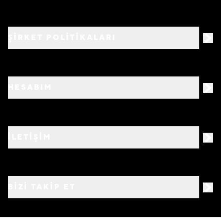
ŞİRKET POLİTİKALARI
HESABIM
İLETİŞİM
BIZI TAKIP ET