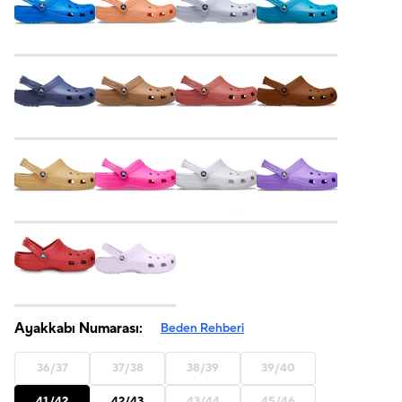
Ayakkabı Numarası:
Beden Rehberi
36/37
37/38
38/39
39/40
41/42
42/43
43/44
45/46