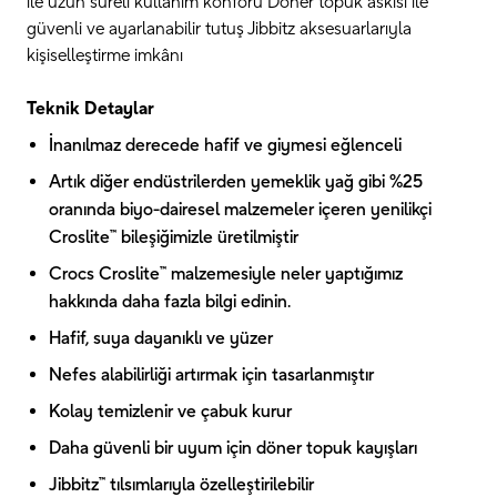
ile uzun süreli kullanım konforu Döner topuk askısı ile
güvenli ve ayarlanabilir tutuş Jibbitz aksesuarlarıyla
kişiselleştirme imkânı
Teknik Detaylar
İnanılmaz derecede hafif ve giymesi eğlenceli
Artık diğer endüstrilerden yemeklik yağ gibi %25
oranında biyo-dairesel malzemeler içeren yenilikçi
Croslite™ bileşiğimizle üretilmiştir
Crocs Croslite™ malzemesiyle neler yaptığımız
hakkında daha fazla bilgi edinin.
Hafif, suya dayanıklı ve yüzer
Nefes alabilirliği artırmak için tasarlanmıştır
Kolay temizlenir ve çabuk kurur
Daha güvenli bir uyum için döner topuk kayışları
Jibbitz™ tılsımlarıyla özelleştirilebilir