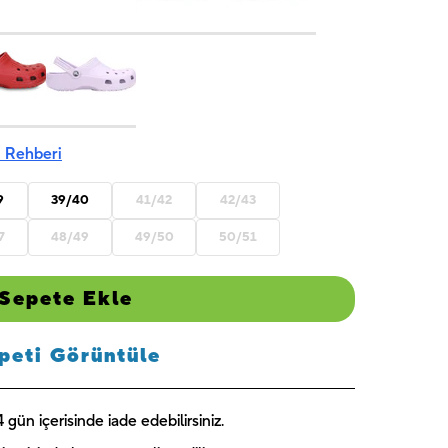
America 1 -
Skye 1 -
Blue Florals
UNIQUE
UNIQUE
- UNIQUE
₺
189,00
₺
244,00
₺
224,00
 Rehberi
9
39/40
41/42
42/43
7
48/49
49/50
50/51
Sepete Ekle
peti Görüntüle
gün içerisinde iade edebilirsiniz.