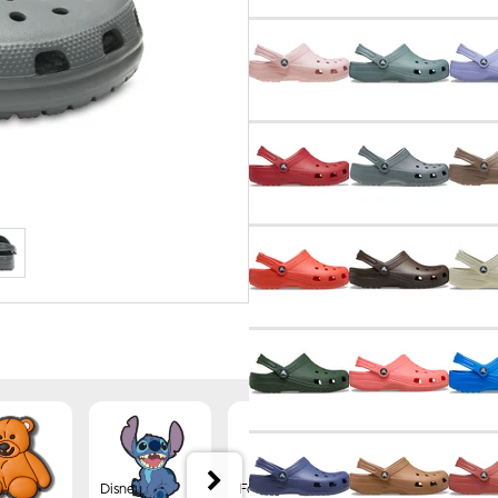
Disney
Forest
Jibbitz