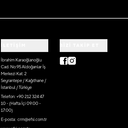
İLETİŞİM
BIZI TAKIP ET
İbrahim Karaoğlanoğlu
Cad. No:95 Aldoğanlar İş
Merkezi Kat: 2
Seyrantepe / Kağıthane /
İstanbul / Türkiye
Telefon: +90 212 324 47
10 - (Hafta İçi 09:00 -
17:00)
E-posta: crm@efsi.com.tr