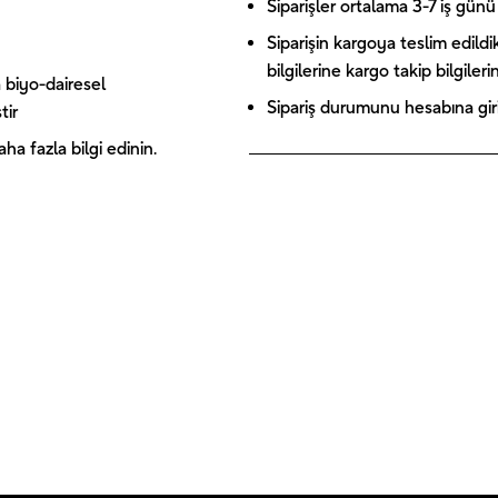
Siparişler ortalama 3-7 iş günü 
Siparişin kargoya teslim edildi
bilgilerine kargo takip bilgiler
 biyo-dairesel
Sipariş durumunu hesabına giriş
tir
a fazla bilgi edinin.