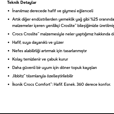
Teknik Detaylar
İnanılmaz derecede hafif ve giymesi eğlenceli
Artık diğer endüstrilerden yemeklik yağ gibi %25 oranında
malzemeler içeren yenilikçi Croslite™ bileşiğimizle üretilmiş
Crocs Croslite™ malzemesiyle neler yaptığımız hakkında dah
Hafif, suya dayanıklı ve yüzer
Nefes alabilirliği artırmak için tasarlanmıştır
Kolay temizlenir ve çabuk kurur
Daha güvenli bir uyum için döner topuk kayışları
Jibbitz™ tılsımlarıyla özelleştirilebilir
İkonik Crocs Comfort™: Hafif. Esnek. 360 derece konfor.