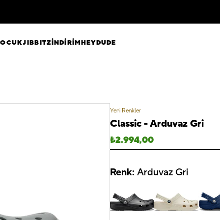
ÇOCUK
JIBBITZ
İNDİRİM
HEYDUDE
Yeni Renkler
Classic - Arduvaz Gri
₺
2.994,00
Renk:
Arduvaz Gri