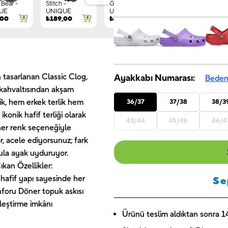
Bear -
Stitch -
Gnome -
Letter G -
UE
UNIQUE
UNIQUE
UNIQUE
,00
₺
189,00
₺
149,00
₺
244,00
 tasarlanan Classic Clog,
Ayakkabı Numarası:
Beden
h kahvaltısından akşam
ik, hem erkek terlik hem
36/37
37/38
38/3
konik hafif terliği olarak
43/44
45/46
46/4
 her renk seçeneğiyle
or, acele ediyorsunuz; fark
ula ayak uyduruyor.
ıkan Özellikler:
hafif yapı sayesinde her
Se
nforu Döner topuk askısı
lleştirme imkânı
Ürünü teslim aldıktan sonra 14 