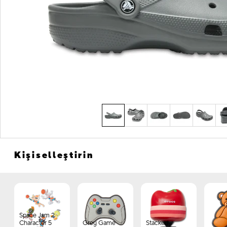
Kişiselleştirin
Space Jam 2
Character 5
Grey Game
Stacked