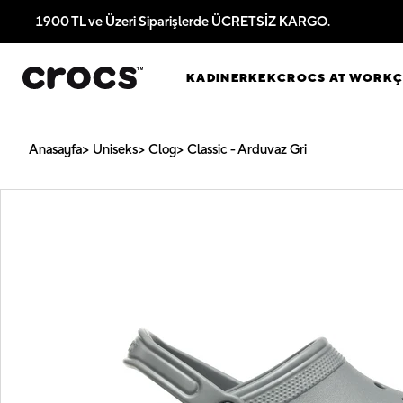
1900 TL ve Üzeri Siparişlerde ÜCRETSİZ KARGO.
KADIN
ERKEK
CROCS AT WORK
Anasayfa
Uniseks
Clog
Classic - Arduvaz Gri