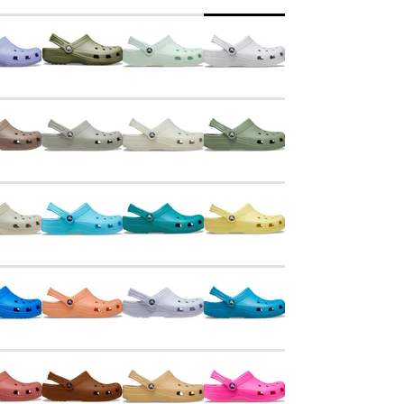
Captain
Paw Patrol
Blooming