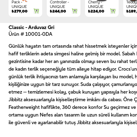
Pack -
Controller -
Cherry -
Teddy 
UNIQUE
UNIQUE
UNIQUE
UNIQ
₺
279,00
₺
244,00
₺
224,00
₺
189
Classic - Arduvaz Gri
Ürün # 10001-0DA
Günlük hayatın tam ortasında rahat hissetmek isteyenler için
hafif terliklerin adeta simgesi haline gelmiş bir model. Saba
gezintisine kadar her an yanınızda olmayı seven bu rahat terl
de kadın terlik seçeneğiyle tüm aileye hitap ediyor. Crocs'un i
günlük terlik ihtiyacınızı tam anlamıyla karşılayan bu model,
kişiliğinize uygun bir tarz sunuyor. Suda çalışıyor, çamurlanıy
etmez — temizlemesi kolay, çabuk kuruyan yapısıyla her koş
Jibbitz aksesuarlarıyla kişiselleştirme imkânı da cabası. Öne Ç
Featherweight hafiflikte, 360 derece konfor Su geçirmez ve 
ortama uygun Nefes alan tasarım ile uzun süreli kullanım ko
ile güvenli ve ayarlanabilir tutuş Jibbitz aksesuarlarıyla kişise