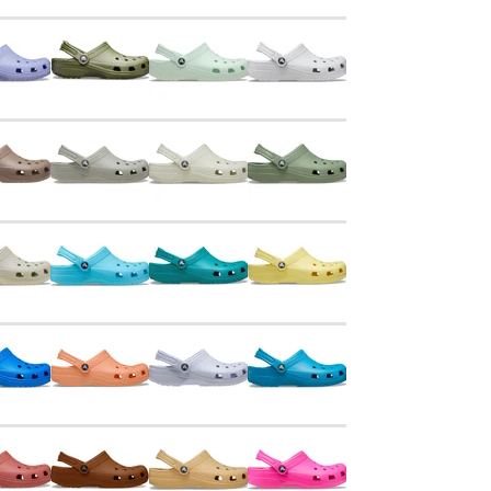
Captain
Paw Patrol
Blooming