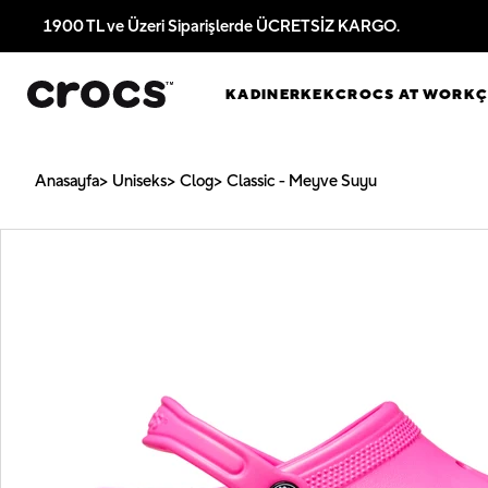
1900 TL ve Üzeri Siparişlerde ÜCRETSİZ KARGO.
KADIN
ERKEK
CROCS AT WORK
Anasayfa
Uniseks
Clog
Classic - Meyve Suyu