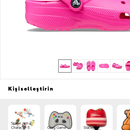
Kişiselleştirin
Space Jam 2
Character 5
Grey Game
Stacked