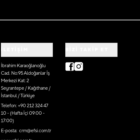
İLETİŞİM
BIZI TAKIP ET
İbrahim Karaoğlanoğlu
Cad. No:95 Aldoğanlar İş
Merkezi Kat: 2
Seyrantepe / Kağıthane /
İstanbul / Türkiye
Telefon: +90 212 324 47
10 - (Hafta İçi 09:00 -
17:00)
E-posta: crm@efsi.com.tr