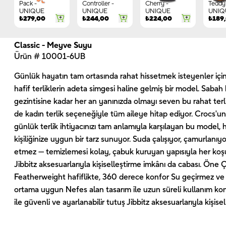
Pack -
Controller -
Cherry -
Teddy 
UNIQUE
UNIQUE
UNIQUE
UNIQ
₺
279,00
₺
244,00
₺
224,00
₺
189
Classic - Meyve Suyu
Ürün # 10001-6UB
Günlük hayatın tam ortasında rahat hissetmek isteyenler için
hafif terliklerin adeta simgesi haline gelmiş bir model. Saba
gezintisine kadar her an yanınızda olmayı seven bu rahat terl
de kadın terlik seçeneğiyle tüm aileye hitap ediyor. Crocs'un i
günlük terlik ihtiyacınızı tam anlamıyla karşılayan bu model,
kişiliğinize uygun bir tarz sunuyor. Suda çalışıyor, çamurlanıy
etmez — temizlemesi kolay, çabuk kuruyan yapısıyla her koş
Jibbitz aksesuarlarıyla kişiselleştirme imkânı da cabası. Öne Ç
Featherweight hafiflikte, 360 derece konfor Su geçirmez ve 
ortama uygun Nefes alan tasarım ile uzun süreli kullanım ko
ile güvenli ve ayarlanabilir tutuş Jibbitz aksesuarlarıyla kişise