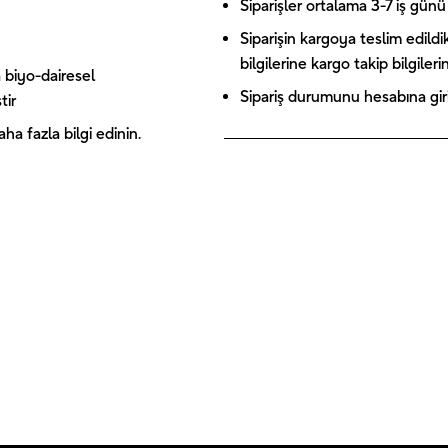
Siparişler ortalama 3-7 iş günü 
Siparişin kargoya teslim edildi
bilgilerine kargo takip bilgiler
 biyo-dairesel
Sipariş durumunu hesabına giriş
tir
a fazla bilgi edinin.