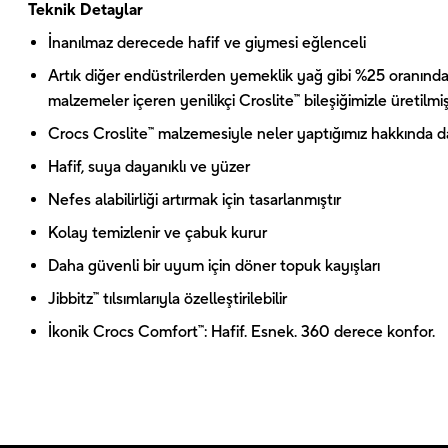
Teknik Detaylar
İnanılmaz derecede hafif ve giymesi eğlenceli
Artık diğer endüstrilerden yemeklik yağ gibi %25 oranında
malzemeler içeren yenilikçi Croslite™ bileşiğimizle üretilmiş
Crocs Croslite™ malzemesiyle neler yaptığımız hakkında dah
Hafif, suya dayanıklı ve yüzer
Nefes alabilirliği artırmak için tasarlanmıştır
Kolay temizlenir ve çabuk kurur
Daha güvenli bir uyum için döner topuk kayışları
Jibbitz™ tılsımlarıyla özelleştirilebilir
İkonik Crocs Comfort™: Hafif. Esnek. 360 derece konfor.