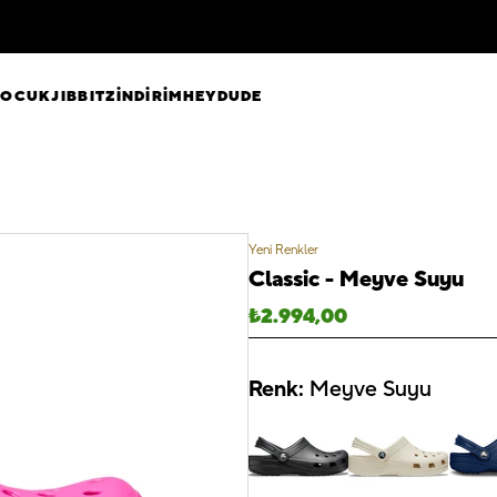
ÇOCUK
JIBBITZ
İNDİRİM
HEYDUDE
Yeni Renkler
Classic - Meyve Suyu
₺
2.994,00
Renk:
Meyve Suyu