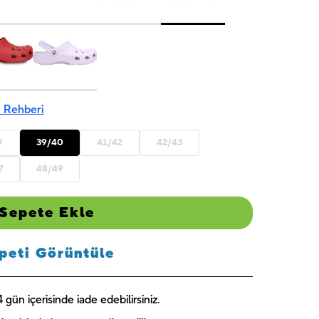
America 1 -
Skye 1 -
Blue Florals
UNIQUE
UNIQUE
- UNIQUE
₺
189,00
₺
244,00
₺
224,00
 Rehberi
9
39/40
41/42
42/43
7
48/49
Sepete Ekle
peti Görüntüle
gün içerisinde iade edebilirsiniz.