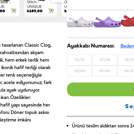
Bear -
Stitch -
Gnome -
Letter G -
UE
UNIQUE
UNIQUE
UNIQUE
,00
₺
189,00
₺
149,00
₺
244,00
 tasarlanan Classic Clog,
Ayakkabı Numarası:
Beden
h kahvaltısından akşam
ik, hem erkek terlik hem
36/37
37/38
38/3
konik hafif terliği olarak
43/44
45/46
46/4
 her renk seçeneğiyle
or, acele ediyorsunuz; fark
ula ayak uyduruyor.
ıkan Özellikler:
hafif yapı sayesinde her
Se
nforu Döner topuk askısı
lleştirme imkânı
Ürünü teslim aldıktan sonra 14 