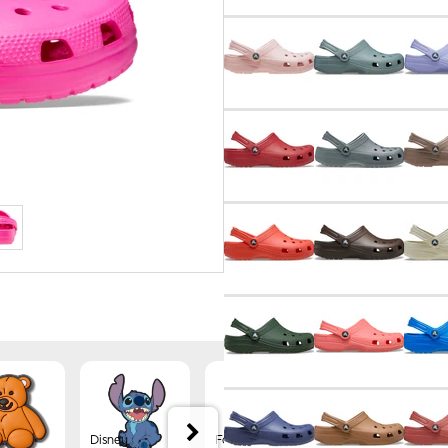
Disney
Forest
Jibbitz