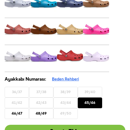
Ayakkabı Numarası:
Beden Rehberi
36/37
37/38
38/39
39/40
41/42
42/43
43/44
45/46
46/47
48/49
49/50