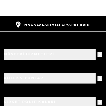
MAĞAZALARIMIZI ZİYARET EDİN
MÜŞTERİ HİZMETLERİ
KOLEKSİYONLAR
ŞİRKET POLİTİKALARI