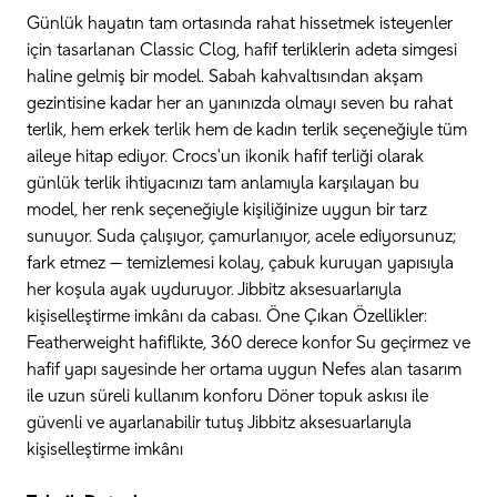
Günlük hayatın tam ortasında rahat hissetmek isteyenler
için tasarlanan Classic Clog, hafif terliklerin adeta simgesi
haline gelmiş bir model. Sabah kahvaltısından akşam
gezintisine kadar her an yanınızda olmayı seven bu rahat
terlik, hem erkek terlik hem de kadın terlik seçeneğiyle tüm
aileye hitap ediyor. Crocs'un ikonik hafif terliği olarak
günlük terlik ihtiyacınızı tam anlamıyla karşılayan bu
model, her renk seçeneğiyle kişiliğinize uygun bir tarz
sunuyor. Suda çalışıyor, çamurlanıyor, acele ediyorsunuz;
fark etmez — temizlemesi kolay, çabuk kuruyan yapısıyla
her koşula ayak uyduruyor. Jibbitz aksesuarlarıyla
kişiselleştirme imkânı da cabası. Öne Çıkan Özellikler:
Featherweight hafiflikte, 360 derece konfor Su geçirmez ve
hafif yapı sayesinde her ortama uygun Nefes alan tasarım
ile uzun süreli kullanım konforu Döner topuk askısı ile
güvenli ve ayarlanabilir tutuş Jibbitz aksesuarlarıyla
kişiselleştirme imkânı