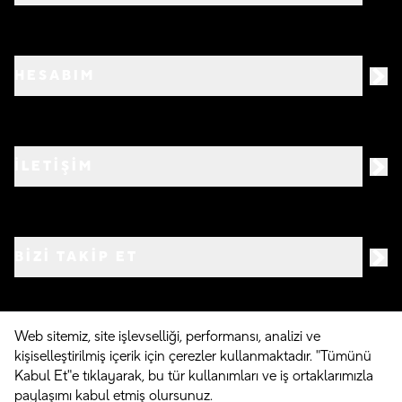
HESABIM
İLETİŞİM
BIZI TAKIP ET
Web sitemiz, site işlevselliği, performansı, analizi ve
kişiselleştirilmiş içerik için çerezler kullanmaktadır. "Tümünü
©
2026
Crocs.com.tr • Tüm hakları saklıdır
Kabul Et"e tıklayarak, bu tür kullanımları ve iş ortaklarımızla
paylaşımı kabul etmiş olursunuz.