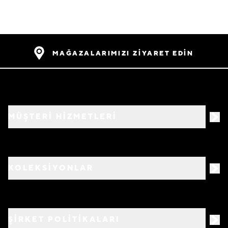
MAĞAZALARIMIZI ZİYARET EDİN
MÜŞTERİ HİZMETLERİ
KOLEKSİYONLAR
ŞİRKET POLİTİKALARI