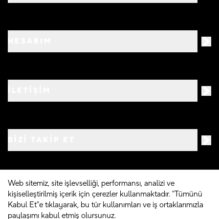
HESABIM
İLETİŞİM
BIZI TAKIP ET
Web sitemiz, site işlevselliği, performansı, analizi ve
kişiselleştirilmiş içerik için çerezler kullanmaktadır. "Tümünü
©
2026
Crocs.com.tr • Tüm hakları saklıdır
Kabul Et"e tıklayarak, bu tür kullanımları ve iş ortaklarımızla
paylaşımı kabul etmiş olursunuz.