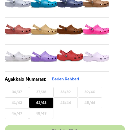
Ayakkabı Numarası:
Beden Rehberi
36/37
37/38
38/39
39/40
41/42
42/43
43/44
45/46
46/47
48/49