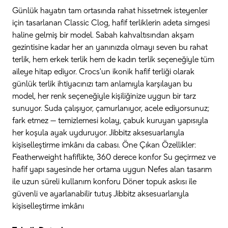
Günlük hayatın tam ortasında rahat hissetmek isteyenler
için tasarlanan Classic Clog, hafif terliklerin adeta simgesi
haline gelmiş bir model. Sabah kahvaltısından akşam
gezintisine kadar her an yanınızda olmayı seven bu rahat
terlik, hem erkek terlik hem de kadın terlik seçeneğiyle tüm
aileye hitap ediyor. Crocs'un ikonik hafif terliği olarak
günlük terlik ihtiyacınızı tam anlamıyla karşılayan bu
model, her renk seçeneğiyle kişiliğinize uygun bir tarz
sunuyor. Suda çalışıyor, çamurlanıyor, acele ediyorsunuz;
fark etmez — temizlemesi kolay, çabuk kuruyan yapısıyla
her koşula ayak uyduruyor. Jibbitz aksesuarlarıyla
kişiselleştirme imkânı da cabası. Öne Çıkan Özellikler:
Featherweight hafiflikte, 360 derece konfor Su geçirmez ve
hafif yapı sayesinde her ortama uygun Nefes alan tasarım
ile uzun süreli kullanım konforu Döner topuk askısı ile
güvenli ve ayarlanabilir tutuş Jibbitz aksesuarlarıyla
kişiselleştirme imkânı