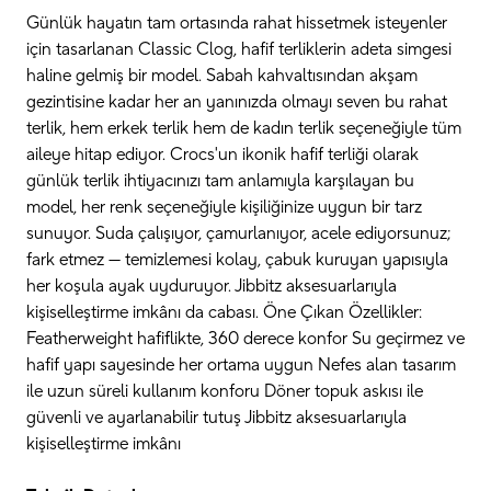
Günlük hayatın tam ortasında rahat hissetmek isteyenler
için tasarlanan Classic Clog, hafif terliklerin adeta simgesi
haline gelmiş bir model. Sabah kahvaltısından akşam
gezintisine kadar her an yanınızda olmayı seven bu rahat
terlik, hem erkek terlik hem de kadın terlik seçeneğiyle tüm
aileye hitap ediyor. Crocs'un ikonik hafif terliği olarak
günlük terlik ihtiyacınızı tam anlamıyla karşılayan bu
model, her renk seçeneğiyle kişiliğinize uygun bir tarz
sunuyor. Suda çalışıyor, çamurlanıyor, acele ediyorsunuz;
fark etmez — temizlemesi kolay, çabuk kuruyan yapısıyla
her koşula ayak uyduruyor. Jibbitz aksesuarlarıyla
kişiselleştirme imkânı da cabası. Öne Çıkan Özellikler:
Featherweight hafiflikte, 360 derece konfor Su geçirmez ve
hafif yapı sayesinde her ortama uygun Nefes alan tasarım
ile uzun süreli kullanım konforu Döner topuk askısı ile
güvenli ve ayarlanabilir tutuş Jibbitz aksesuarlarıyla
kişiselleştirme imkânı