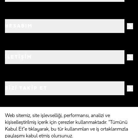
HESABIM
İLETİŞİM
BIZI TAKIP ET
Web sitemiz, site işlevselliği, performansı, analizi ve
kişiselleştirilmiş içerik için çerezler kullanmaktadır. "Tümünü
©
2026
Crocs.com.tr • Tüm hakları saklıdır
Kabul Et"e tıklayarak, bu tür kullanımları ve iş ortaklarımızla
paylaşımı kabul etmiş olursunuz.