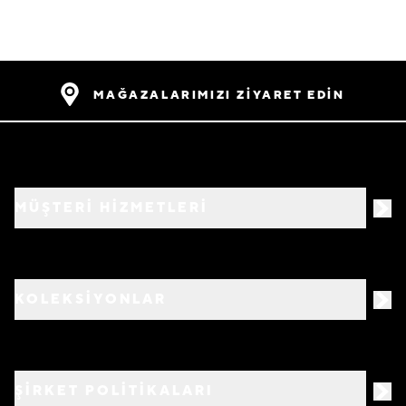
MAĞAZALARIMIZI ZİYARET EDİN
MÜŞTERİ HİZMETLERİ
KOLEKSİYONLAR
ŞİRKET POLİTİKALARI