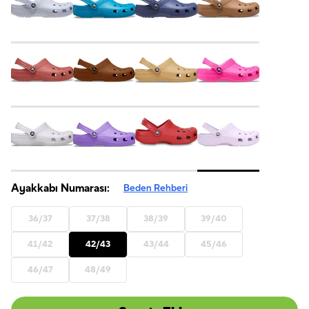
Ayakkabı Numarası:
Beden Rehberi
36/37
37/38
38/39
39/40
41/42
42/43
43/44
45/46
46/47
48/49