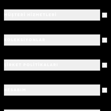
MÜŞTERİ HİZMETLERİ
KOLEKSİYONLAR
ŞİRKET POLİTİKALARI
HESABIM