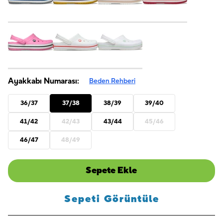
Ayakkabı Numarası:
Beden Rehberi
36/37
37/38
38/39
39/40
41/42
42/43
43/44
45/46
46/47
48/49
Sepete Ekle
Sepeti Görüntüle