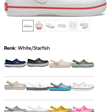
Renk:
White/Starfish