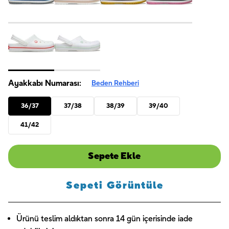
Ayakkabı Numarası:
Beden Rehberi
36/37
37/38
38/39
39/40
41/42
Sepete Ekle
Sepeti Görüntüle
Ürünü teslim aldıktan sonra 14 gün içerisinde iade