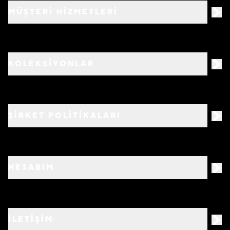
MÜŞTERİ HİZMETLERİ
KOLEKSİYONLAR
ŞİRKET POLİTİKALARI
HESABIM
İLETİŞİM