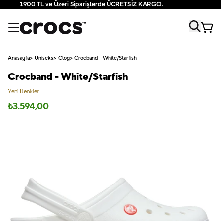
1900 TL ve Üzeri Siparişlerde ÜCRETSİZ KARGO.
Anasayfa
Uniseks
Clog
Crocband - White/Starfish
Crocband - White/Starfish
Yeni Renkler
₺
3.594,00