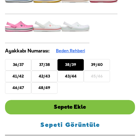
Ayakkabı Numarası:
Beden Rehberi
36/37
37/38
38/39
39/40
41/42
42/43
43/44
45/46
46/47
48/49
Sepete Ekle
Sepeti Görüntüle