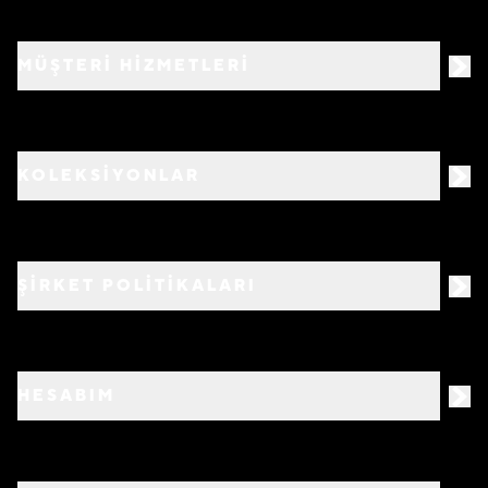
MÜŞTERİ HİZMETLERİ
KOLEKSİYONLAR
ŞİRKET POLİTİKALARI
HESABIM