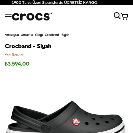
1900 TL ve Üzeri Siparişlerde ÜCRETSİZ KARGO.
Anasayfa
Uniseks
Clog
Crocband - Siyah
Crocband - Siyah
Yeni Renkler
₺
3.594,00