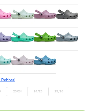
 Rehberi
3
23/24
24/25
25/26
Captain
Paw Patrol
Blooming