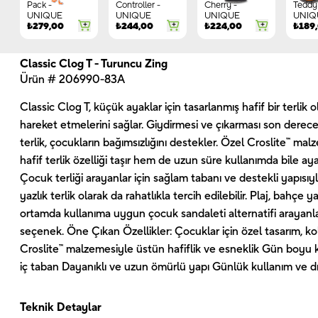
Pack -
Controller -
Cherry -
Teddy 
UNIQUE
UNIQUE
UNIQUE
UNIQ
₺
279,00
₺
244,00
₺
224,00
₺
189
Classic Clog T - Turuncu Zing
Ürün # 206990-83A
Classic Clog T, küçük ayaklar için tasarlanmış hafif bir terlik
hareket etmelerini sağlar. Giydirmesi ve çıkarması son derec
terlik, çocukların bağımsızlığını destekler. Özel Croslite™ m
hafif terlik özelliği taşır hem de uzun süre kullanımda bile ay
Çocuk terliği arayanlar için sağlam tabanı ve destekli yapısı
yazlık terlik olarak da rahatlıkla tercih edilebilir. Plaj, bahçe ya
ortamda kullanıma uygun çocuk sandaleti alternatifi arayanl
seçenek. Öne Çıkan Özellikler: Çocuklar için özel tasarım, k
Croslite™ malzemesiyle üstün hafiflik ve esneklik Gün boyu 
iç taban Dayanıklı ve uzun ömürlü yapı Günlük kullanım ve d
Teknik Detaylar