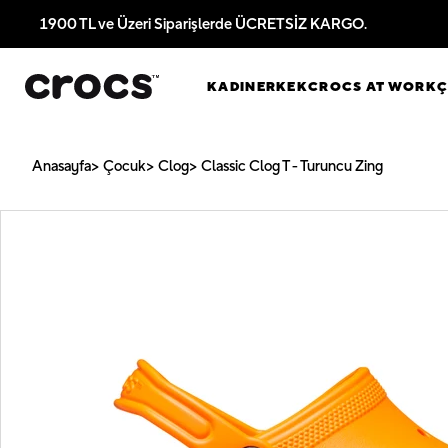
1900 TL ve Üzeri Siparişlerde ÜCRETSİZ KARGO.
KADIN
ERKEK
CROCS AT WORK
Anasayfa
Çocuk
Clog
Classic Clog T - Turuncu Zing