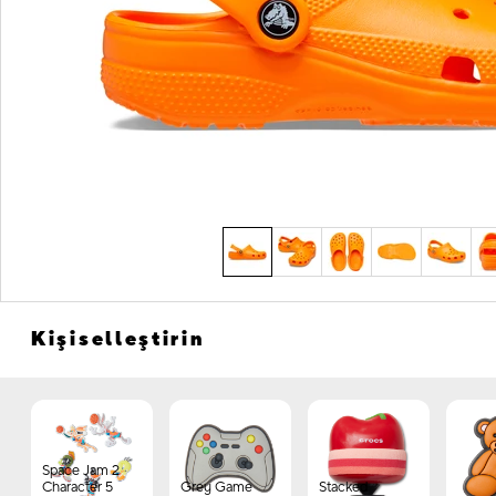
Kişiselleştirin
Space Jam 2
Character 5
Grey Game
Stacked