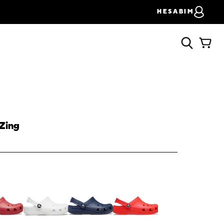
HESABIM
 Zing