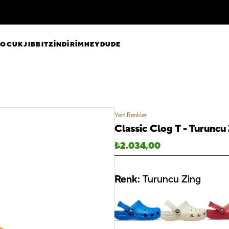
ÇOCUK
JIBBITZ
İNDİRİM
HEYDUDE
Yeni Renkler
Classic Clog T - Turuncu
₺
2.034,00
Renk:
Turuncu Zing