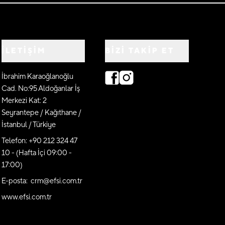
İLETİŞİM
BIZI TAKIP ET
İbrahim Karaoğlanoğlu
Cad. No:95 Aldoğanlar İş
Merkezi Kat: 2
Seyrantepe / Kağıthane /
İstanbul / Türkiye
Telefon: +90 212 324 47
10 - (Hafta İçi 09:00 -
17:00)
E-posta: crm@efsi.com.tr
www.efsi.com.tr