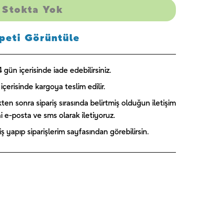
America 1 -
Skye 1 -
Blue Florals
Stokta Yok
UNIQUE
UNIQUE
- UNIQUE
₺
189,00
₺
244,00
₺
224,00
peti Görüntüle
gün içerisinde iade edebilirsiniz.
içerisinde kargoya teslim edilir.
kten sonra sipariş sırasında belirtmiş olduğun iletişim
ini e-posta ve sms olarak iletiyoruz.
 yapıp siparişlerim sayfasından görebilirsin.