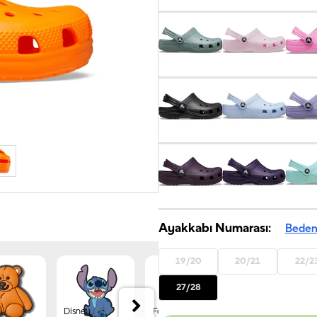
Ayakkabı Numarası:
Beden
19/20
20/21
22/2
27/28
Disney
Forest
Jibbitz