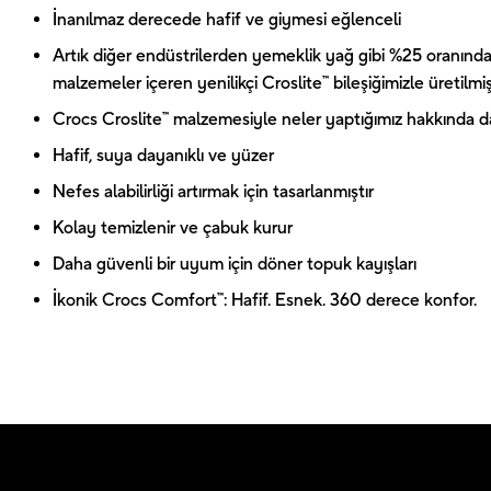
İnanılmaz derecede hafif ve giymesi eğlenceli
Artık diğer endüstrilerden yemeklik yağ gibi %25 oranında
malzemeler içeren yenilikçi Croslite™ bileşiğimizle üretilmiş
Crocs Croslite™ malzemesiyle neler yaptığımız hakkında dah
Hafif, suya dayanıklı ve yüzer
Nefes alabilirliği artırmak için tasarlanmıştır
Kolay temizlenir ve çabuk kurur
Daha güvenli bir uyum için döner topuk kayışları
İkonik Crocs Comfort™: Hafif. Esnek. 360 derece konfor.