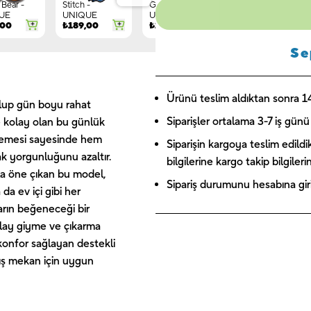
Bear -
Stitch -
Gnome -
Letter G -
UE
UNIQUE
UNIQUE
UNIQUE
,00
₺
189,00
₺
149,00
₺
244,00
Se
Ürünü teslim aldıktan sonra 14 
 olup gün boyu rahat
Siparişler ortalama 3-7 iş günü 
e kolay olan bu günlük
alzemesi sayesinde hem
Siparişin kargoya teslim edildi
ak yorgunluğunu azaltır.
bilgilerine kargo takip bilgiler
yla öne çıkan bu model,
Sipariş durumunu hesabına giriş
 da ev içi gibi her
arın beğeneceği bir
olay giyme ve çıkarma
konfor sağlayan destekli
ış mekan için uygun