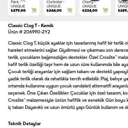
Pack -
Controller -
Cherry -
Teddy 
UNIQUE
UNIQUE
UNIQUE
UNIQ
₺
279,00
₺
244,00
₺
224,00
₺
189
Classic Clog T - Kemik
Ürün # 206990-2Y2
Classic Clog T, küçük ayaklar için tasarlanmış hafif bir terlik
hareket etmelerini sağlar. Giydirmesi ve çıkarması son derec
terlik, çocukların bağımsızlığını destekler. Özel Croslite™ m
hafif terlik özelliği taşır hem de uzun süre kullanımda bile ay
Çocuk terliği arayanlar için sağlam tabanı ve destekli yapısı
yazlık terlik olarak da rahatlıkla tercih edilebilir. Plaj, bahçe ya
ortamda kullanıma uygun çocuk sandaleti alternatifi arayanl
seçenek. Öne Çıkan Özellikler: Çocuklar için özel tasarım, k
Croslite™ malzemesiyle üstün hafiflik ve esneklik Gün boyu 
iç taban Dayanıklı ve uzun ömürlü yapı Günlük kullanım ve d
Teknik Detaylar