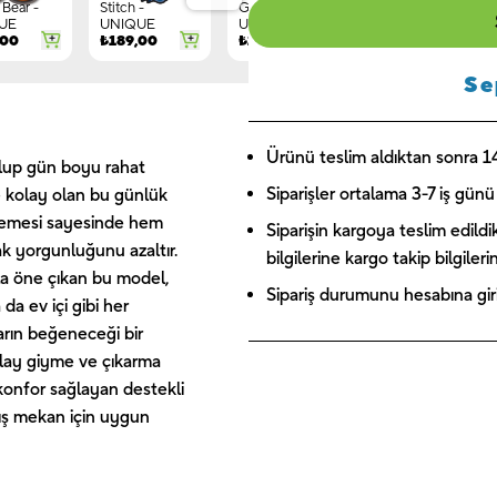
Bear -
Stitch -
Gnome -
Letter G -
UE
UNIQUE
UNIQUE
UNIQUE
,00
₺
189,00
₺
149,00
₺
244,00
Se
Ürünü teslim aldıktan sonra 14 
 olup gün boyu rahat
Siparişler ortalama 3-7 iş günü 
e kolay olan bu günlük
alzemesi sayesinde hem
Siparişin kargoya teslim edildi
ak yorgunluğunu azaltır.
bilgilerine kargo takip bilgiler
yla öne çıkan bu model,
Sipariş durumunu hesabına giriş
 da ev içi gibi her
arın beğeneceği bir
olay giyme ve çıkarma
konfor sağlayan destekli
ış mekan için uygun