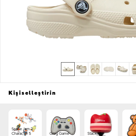
Kişiselleştirin
Space Jam 2
Character 5
Grey Game
Stacked