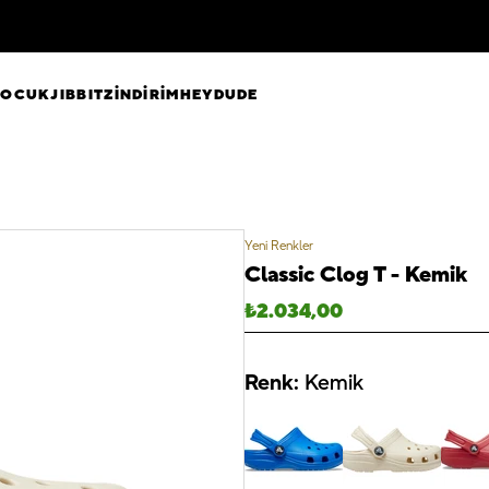
ÇOCUK
JIBBITZ
İNDİRİM
HEYDUDE
Yeni Renkler
Classic Clog T - Kemik
₺
2.034,00
Renk:
Kemik