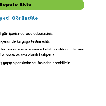
America 1 -
Skye 1 -
Blue Florals
Sepete Ekle
UNIQUE
UNIQUE
- UNIQUE
₺
189,00
₺
244,00
₺
224,00
peti Görüntüle
gün içerisinde iade edebilirsiniz.
içerisinde kargoya teslim edilir.
kten sonra sipariş sırasında belirtmiş olduğun iletişim
ini e-posta ve sms olarak iletiyoruz.
 yapıp siparişlerim sayfasından görebilirsin.