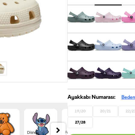
Ayakkabı Numarası:
Beden
19/20
20/21
22/2
27/28
Disney
Forest
Jibbitz