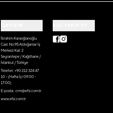
İLETİŞİM
BIZI TAKIP ET
İbrahim Karaoğlanoğlu
Cad. No:95 Aldoğanlar İş
Merkezi Kat: 2
Seyrantepe / Kağıthane /
İstanbul / Türkiye
Telefon: +90 212 324 47
10 - (Hafta İçi 09:00 -
17:00)
E-posta: crm@efsi.com.tr
www.efsi.com.tr