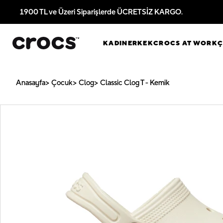
1900 TL ve Üzeri Siparişlerde ÜCRETSİZ KARGO.
KADIN
ERKEK
CROCS AT WORK
Anasayfa
Çocuk
Clog
Classic Clog T - Kemik