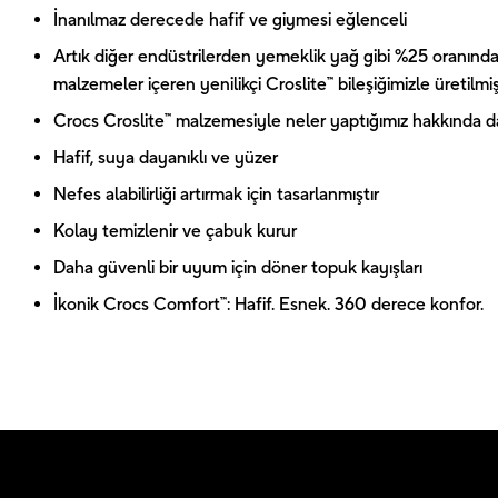
İnanılmaz derecede hafif ve giymesi eğlenceli
Artık diğer endüstrilerden yemeklik yağ gibi %25 oranında
malzemeler içeren yenilikçi Croslite™ bileşiğimizle üretilmiş
Crocs Croslite™ malzemesiyle neler yaptığımız hakkında dah
Hafif, suya dayanıklı ve yüzer
Nefes alabilirliği artırmak için tasarlanmıştır
Kolay temizlenir ve çabuk kurur
Daha güvenli bir uyum için döner topuk kayışları
İkonik Crocs Comfort™: Hafif. Esnek. 360 derece konfor.