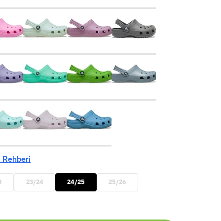
 Rehberi
3
23/24
24/25
25/26
Captain
Paw Patrol
Blooming