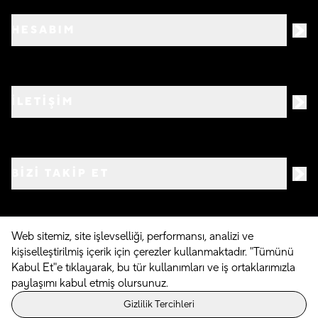
HESABIM
İLETİŞİM
BIZI TAKIP ET
Web sitemiz, site işlevselliği, performansı, analizi ve
kişiselleştirilmiş içerik için çerezler kullanmaktadır. "Tümünü
©
2026
Crocs.com.tr • Tüm hakları saklıdır
Kabul Et"e tıklayarak, bu tür kullanımları ve iş ortaklarımızla
paylaşımı kabul etmiş olursunuz.
Powered By
Gizlilik Tercihleri