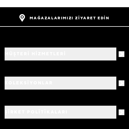
MAĞAZALARIMIZI ZİYARET EDİN
MÜŞTERİ HİZMETLERİ
KOLEKSİYONLAR
ŞİRKET POLİTİKALARI