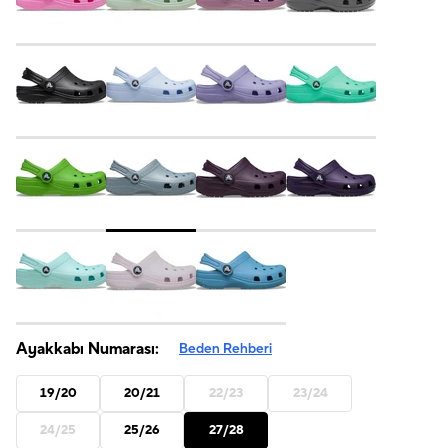
Ayakkabı Numarası:
Beden Rehberi
19/20
20/21
22/23
23/24
24/25
25/26
27/28