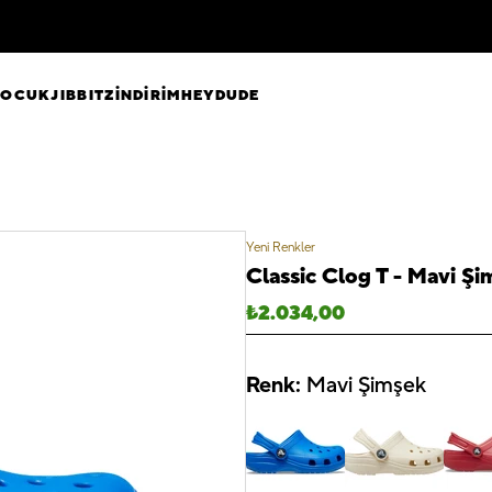
ÇOCUK
JIBBITZ
İNDİRİM
HEYDUDE
Yeni Renkler
Classic Clog T - Mavi Şi
₺
2.034,00
Renk:
Mavi Şimşek