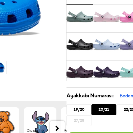
Ayakkabı Numarası:
Beden
19/20
20/21
22/2
27/28
Disney
Forest
Jibbitz