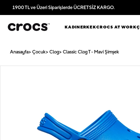
1900 TL ve Üzeri Siparişlerde ÜCRETSİZ KARGO.
KADIN
ERKEK
CROCS AT WORK
Anasayfa
Çocuk
Clog
Classic Clog T - Mavi Şimşek