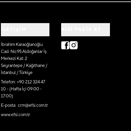
İLETİŞİM
BIZI TAKIP ET
İbrahim Karaoğlanoğlu
Cad. No:95 Aldoğanlar İş
Merkezi Kat: 2
Seyrantepe / Kağıthane /
İstanbul / Türkiye
Telefon: +90 212 324 47
10 - (Hafta İçi 09:00 -
17:00)
E-posta: crm@efsi.com.tr
www.efsi.com.tr