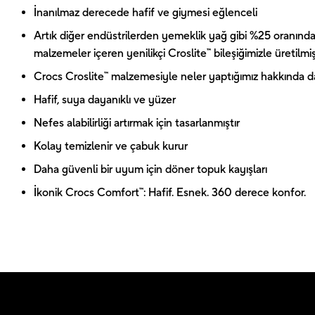
İnanılmaz derecede hafif ve giymesi eğlenceli
Artık diğer endüstrilerden yemeklik yağ gibi %25 oranında
malzemeler içeren yenilikçi Croslite™ bileşiğimizle üretilmiş
Crocs Croslite™ malzemesiyle neler yaptığımız hakkında dah
Hafif, suya dayanıklı ve yüzer
Nefes alabilirliği artırmak için tasarlanmıştır
Kolay temizlenir ve çabuk kurur
Daha güvenli bir uyum için döner topuk kayışları
İkonik Crocs Comfort™: Hafif. Esnek. 360 derece konfor.