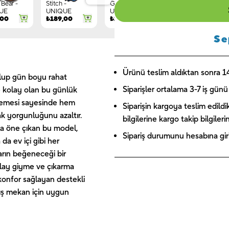
Bear -
Stitch -
Gnome -
Letter G -
UE
UNIQUE
UNIQUE
UNIQUE
,00
₺
189,00
₺
149,00
₺
244,00
Se
Ürünü teslim aldıktan sonra 14 
 olup gün boyu rahat
Siparişler ortalama 3-7 iş günü 
e kolay olan bu günlük
alzemesi sayesinde hem
Siparişin kargoya teslim edildi
ak yorgunluğunu azaltır.
bilgilerine kargo takip bilgiler
yla öne çıkan bu model,
Sipariş durumunu hesabına giriş
 da ev içi gibi her
arın beğeneceği bir
olay giyme ve çıkarma
konfor sağlayan destekli
ış mekan için uygun