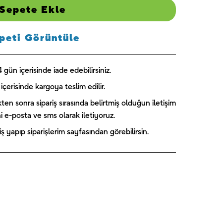
America 1 -
Skye 1 -
Blue Florals
Sepete Ekle
UNIQUE
UNIQUE
- UNIQUE
₺
189,00
₺
244,00
₺
224,00
peti Görüntüle
gün içerisinde iade edebilirsiniz.
içerisinde kargoya teslim edilir.
kten sonra sipariş sırasında belirtmiş olduğun iletişim
ini e-posta ve sms olarak iletiyoruz.
 yapıp siparişlerim sayfasından görebilirsin.