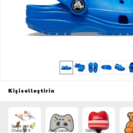
Kişiselleştirin
Space Jam 2
Character 5
Grey Game
Stacked