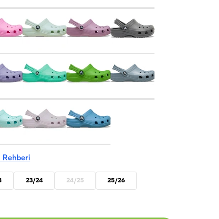
 Rehberi
3
23/24
24/25
25/26
Captain
Paw Patrol
Blooming