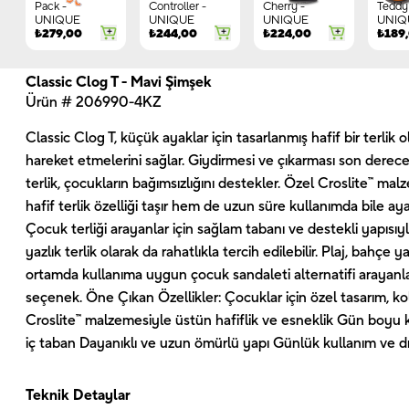
Pack -
Controller -
Cherry -
Teddy 
UNIQUE
UNIQUE
UNIQUE
UNIQ
₺
279,00
₺
244,00
₺
224,00
₺
189
Classic Clog T - Mavi Şimşek
Ürün # 206990-4KZ
Classic Clog T, küçük ayaklar için tasarlanmış hafif bir terlik
hareket etmelerini sağlar. Giydirmesi ve çıkarması son derec
terlik, çocukların bağımsızlığını destekler. Özel Croslite™ m
hafif terlik özelliği taşır hem de uzun süre kullanımda bile ay
Çocuk terliği arayanlar için sağlam tabanı ve destekli yapısı
yazlık terlik olarak da rahatlıkla tercih edilebilir. Plaj, bahçe ya
ortamda kullanıma uygun çocuk sandaleti alternatifi arayanl
seçenek. Öne Çıkan Özellikler: Çocuklar için özel tasarım, k
Croslite™ malzemesiyle üstün hafiflik ve esneklik Gün boyu 
iç taban Dayanıklı ve uzun ömürlü yapı Günlük kullanım ve d
Teknik Detaylar