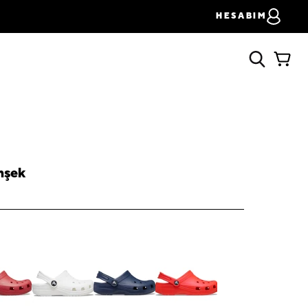
HESABIM
mşek