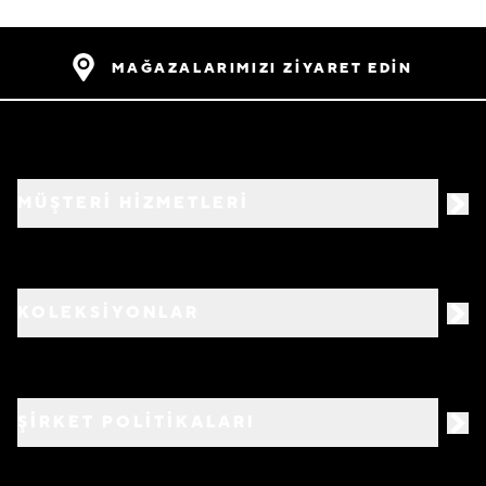
MAĞAZALARIMIZI ZİYARET EDİN
MÜŞTERİ HİZMETLERİ
KOLEKSİYONLAR
ŞİRKET POLİTİKALARI