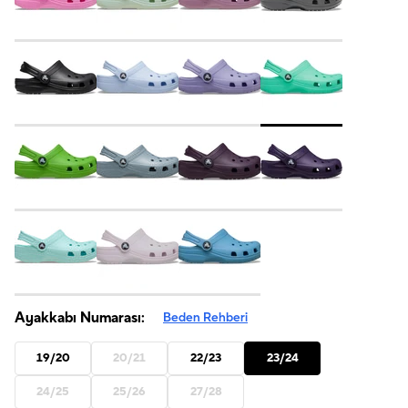
Ayakkabı Numarası:
Beden Rehberi
19/20
20/21
22/23
23/24
24/25
25/26
27/28