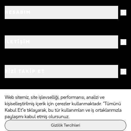
HESABIM
İLETİŞİM
BIZI TAKIP ET
Web sitemiz, site işlevselliği, performansı, analizi ve
kişiselleştirilmiş içerik için çerezler kullanmaktadır. "Tümünü
©
2026
Crocs.com.tr • Tüm hakları saklıdır
Kabul Et"e tıklayarak, bu tür kullanımları ve iş ortaklarımızla
paylaşımı kabul etmiş olursunuz.
Powered By
Gizlilik Tercihleri