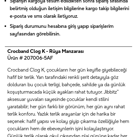
Siparişin kargoya teslim edildikten sonra sipariş sırasında
belirtmiş olduğun iletişim bilgilerine kargo takip bilgilerini
e-posta ve sms olarak iletiyoruz.
Sipariş durumunu hesabına giriş yapıp siparişlerim
sayfasından görebilirsin.
Crocband Clog K - Rüya Manzarası
Ürün # 207006-5AF
Crocband Clog K, çocukların her gün keyifle giyebileceği
hafif bir terlik. Yan tarafındaki renkli şerit detayıyla göz
dolduran bu çocuk terligi, bahçede, sahilde ya da günlük
koşuşturmacada küçük ayakları rahat tutuyor. Jibbitz™
aksesuar yuvaları sayesinde çocuklar kendi stilini
yaratabilir; her gün farklı bir görünüm, her gün aynı rahat
terlik konforu. Yazlık terlik arayanlar için de harika bir
seçenek: hafif yapısı ve kolay giyip çıkarma özelliğiyle hem
çocukların hem de ebeveynlerin işini kolaylaştırıyor.
Günlük terlik olarak okul çıkışından plaj gününe kadar her