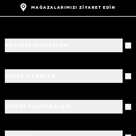
MAĞAZALARIMIZI ZİYARET EDİN
MÜŞTERİ HİZMETLERİ
KOLEKSİYONLAR
ŞİRKET POLİTİKALARI