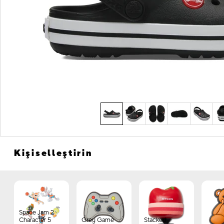
Kişiselleştirin
Space Jam 2
Character 5
Grey Game
Stacked