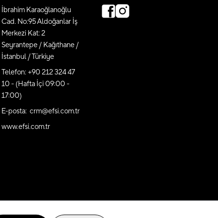
İbrahim Karaoğlanoğlu
Cad. No:95 Aldoğanlar İş
Merkezi Kat: 2
Seyrantepe / Kağıthane /
İstanbul / Türkiye
Telefon: +90 212 324 47
10 - (Hafta İçi 09:00 -
17:00)
E-posta: crm@efsi.com.tr
www.efsi.com.tr