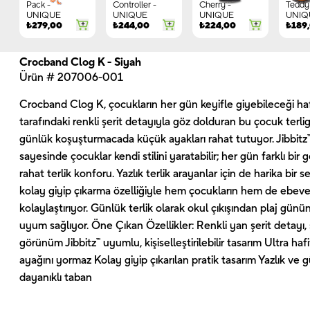
Pack -
Controller -
Cherry -
Teddy 
UNIQUE
UNIQUE
UNIQUE
UNIQ
₺
279,00
₺
244,00
₺
224,00
₺
189
Crocband Clog K - Siyah
Ürün # 207006-001
Crocband Clog K, çocukların her gün keyifle giyebileceği hafif
tarafındaki renkli şerit detayıyla göz dolduran bu çocuk terli
günlük koşuşturmacada küçük ayakları rahat tutuyor. Jibbitz™
sayesinde çocuklar kendi stilini yaratabilir; her gün farklı bi
rahat terlik konforu. Yazlık terlik arayanlar için de harika bir 
kolay giyip çıkarma özelliğiyle hem çocukların hem de ebevey
kolaylaştırıyor. Günlük terlik olarak okul çıkışından plaj gün
uyum sağlıyor. Öne Çıkan Özellikler: Renkli yan şerit detayı, 
görünüm Jibbitz™ uyumlu, kişiselleştirilebilir tasarım Ultra haf
ayağını yormaz Kolay giyip çıkarılan pratik tasarım Yazlık ve
dayanıklı taban