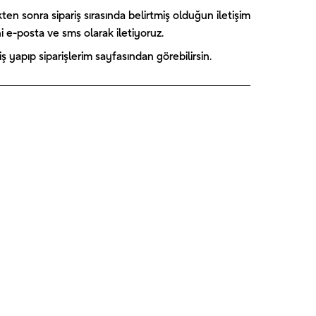
America 1 -
Skye 1 -
Blue Florals
kten sonra sipariş sırasında belirtmiş olduğun iletişim
UNIQUE
UNIQUE
- UNIQUE
₺
189,00
₺
244,00
₺
224,00
ini e-posta ve sms olarak iletiyoruz.
 yapıp siparişlerim sayfasından görebilirsin.