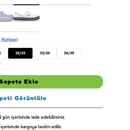
 Rehberi
1
32/33
33/34
34/35
9
Sepete Ekle
peti Görüntüle
gün içerisinde iade edebilirsiniz.
içerisinde kargoya teslim edilir.
Captain
Paw Patrol
Blooming