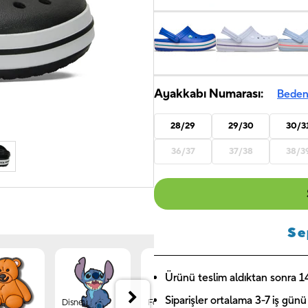
Ayakkabı Numarası:
Beden
28/29
29/30
30/3
36/37
37/38
38/3
Se
Ürünü teslim aldıktan sonra 14 
Siparişler ortalama 3-7 iş günü 
Disney
Forest
Jibbitz