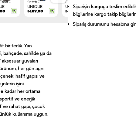
Bear -
Stitch -
Gnome -
Letter G -
Siparişin kargoya teslim edildi
UE
UNIQUE
UNIQUE
UNIQUE
,00
₺
189,00
₺
149,00
₺
244,00
bilgilerine kargo takip bilgiler
Sipariş durumunu hesabına giriş
 bir terlik. Yan
gi, bahçede, sahilde ya da
 aksesuar yuvaları
r görünüm, her gün aynı
seçenek: hafif yapısı ve
nlerin işini
üne kadar her ortama
sportif ve enerjik
if ve rahat yapı, çocuk
 günlük kullanıma uygun,