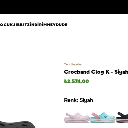
ÇOCUK
JIBBITZ
İNDİRİM
HEYDUDE
Yeni Renkler
Crocband Clog K - Siya
₺
2.574,00
Renk:
Siyah