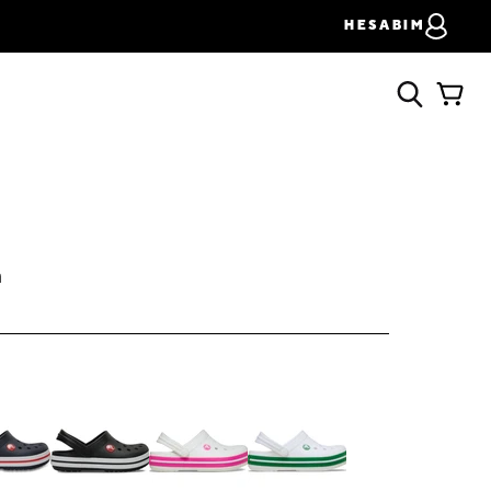
HESABIM
h