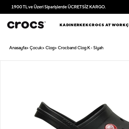
1900 TL ve Üzeri Siparişlerde ÜCRETSİZ KARGO.
KADIN
ERKEK
CROCS AT WORK
Anasayfa
Çocuk
Clog
Crocband Clog K - Siyah