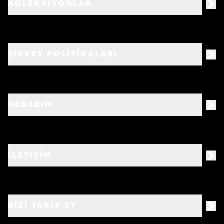
KOLEKSİYONLAR
ŞİRKET POLİTİKALARI
HESABIM
İLETİŞİM
BIZI TAKIP ET