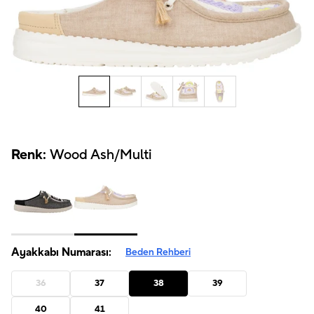
Renk:
Wood Ash/Multi
Ayakkabı Numarası:
Beden Rehberi
36
37
38
39
40
41