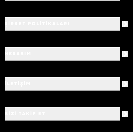
ŞİRKET POLİTİKALARI
HESABIM
İLETİŞİM
BIZI TAKIP ET