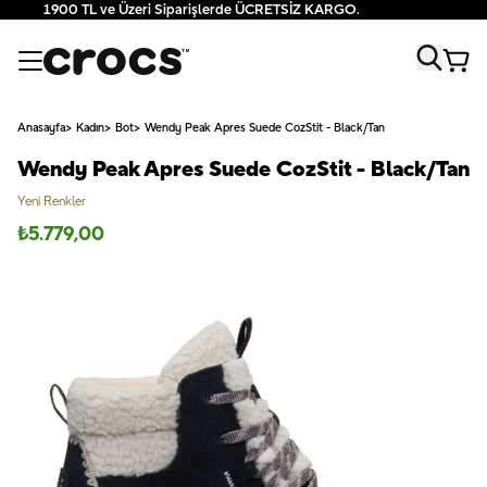
1900 TL ve Üzeri Siparişlerde ÜCRETSİZ KARGO.
Anasayfa
Kadın
Bot
Wendy Peak Apres Suede CozStit - Black/Tan
Wendy Peak Apres Suede CozStit - Black/Tan
Yeni Renkler
₺
5.779,00