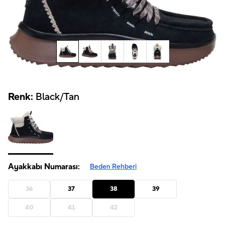
Renk:
Black/Tan
Ayakkabı Numarası:
Beden Rehberi
36
37
38
39
40
41
42