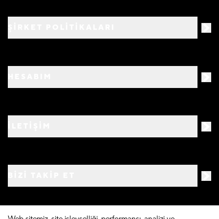
ŞİRKET POLİTİKALARI
HESABIM
İLETİŞİM
BIZI TAKIP ET