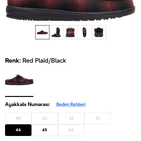
Renk:
Red Plaid/Black
Ayakkabı Numarası:
Beden Rehberi
40
41
42
43
44
45
46