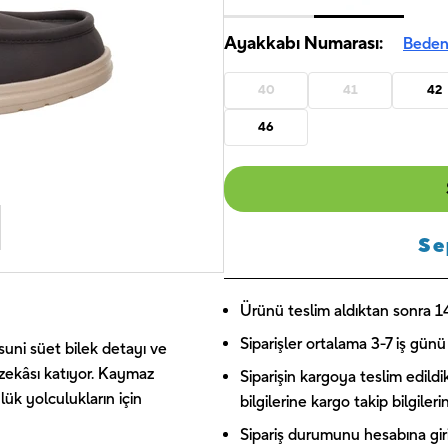
Ayakkabı Numarası:
Beden
40
41
42
46
Se
Ürünü teslim aldıktan sonra 14 
Siparişler ortalama 3-7 iş günü 
 suni süet bilek detayı ve
zekâsı katıyor. Kaymaz
Siparişin kargoya teslim edildi
ük yolculukların için
bilgilerine kargo takip bilgiler
Sipariş durumunu hesabına giriş