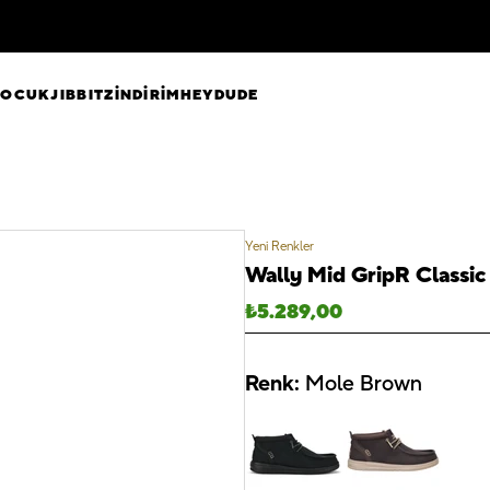
ÇOCUK
JIBBITZ
İNDİRİM
HEYDUDE
Yeni Renkler
Wally Mid GripR Classi
₺
5.289,00
Renk:
Mole Brown