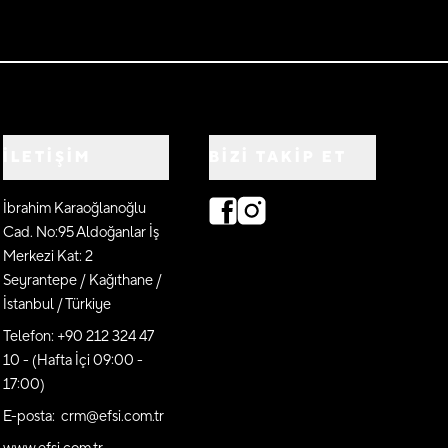
İLETİŞİM
BIZI TAKIP ET
İbrahim Karaoğlanoğlu
Cad. No:95 Aldoğanlar İş
Merkezi Kat: 2
Seyrantepe / Kağıthane /
İstanbul / Türkiye
Telefon: +90 212 324 47
10 - (Hafta İçi 09:00 -
17:00)
E-posta: crm@efsi.com.tr