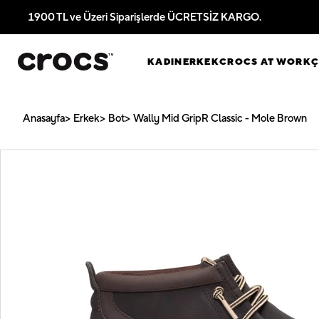
1900 TL ve Üzeri Siparişlerde ÜCRETSİZ KARGO.
KADIN
ERKEK
CROCS AT WORK
Anasayfa
Erkek
Bot
Wally Mid GripR Classic - Mole Brown