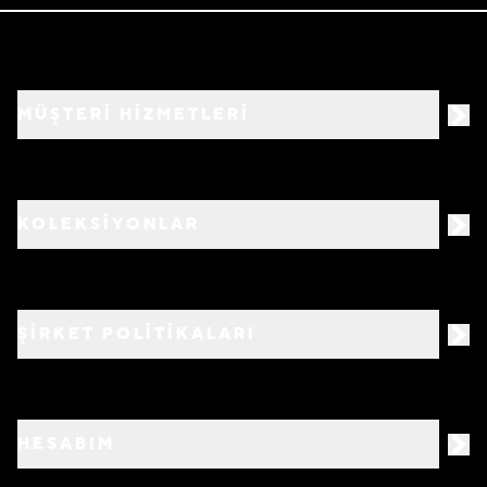
MÜŞTERİ HİZMETLERİ
KOLEKSİYONLAR
ŞİRKET POLİTİKALARI
HESABIM