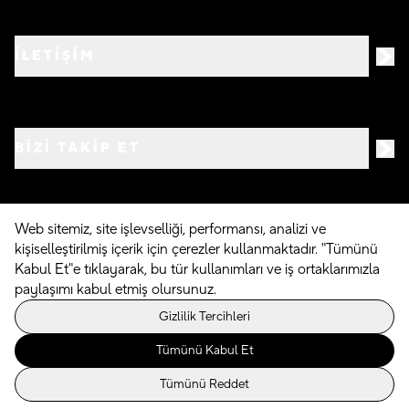
İLETİŞİM
BIZI TAKIP ET
Web sitemiz, site işlevselliği, performansı, analizi ve
kişiselleştirilmiş içerik için çerezler kullanmaktadır. "Tümünü
©
2026
Crocs.com.tr • Tüm hakları saklıdır
Kabul Et"e tıklayarak, bu tür kullanımları ve iş ortaklarımızla
paylaşımı kabul etmiş olursunuz.
Powered By
Gizlilik Tercihleri
Tümünü Kabul Et
Tümünü Reddet