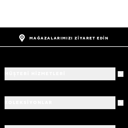
MAĞAZALARIMIZI ZİYARET EDİN
MÜŞTERİ HİZMETLERİ
KOLEKSİYONLAR