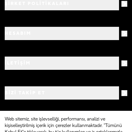
ŞİRKET POLİTİKALARI
HESABIM
İLETİŞİM
BIZI TAKIP ET
Web sitemiz, site işlevselliği, performansı, analizi ve
kişiselleştirilmiş içerik için çerezler kullanmaktadır. "Tümünü
©
2026
Crocs.com.tr • Tüm hakları saklıdır