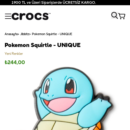
1900 TL ve Üzeri Siparişlerde ÜCRETSİZ KARGO.
Anasayfa
Jibbitz
Pokemon Squirtle - UNIQUE
Pokemon Squirtle - UNIQUE
Yeni Renkler
₺
244,00