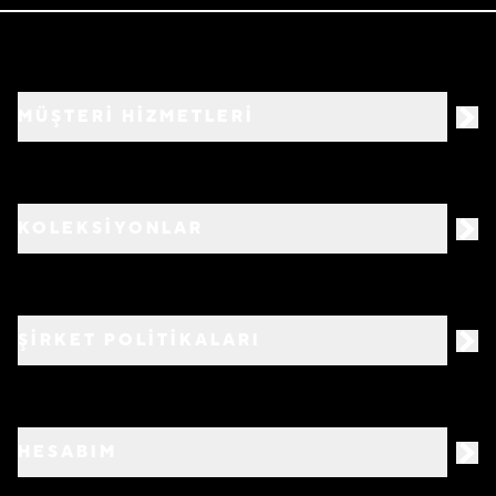
MÜŞTERİ HİZMETLERİ
KOLEKSİYONLAR
ŞİRKET POLİTİKALARI
HESABIM