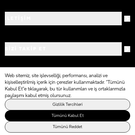
İLETİŞİM
BIZI TAKIP ET
Web sitemiz, site işlevselliği, performansı, analizi ve
kişiselleştirilmiş içerik için çerezler kullanmaktadır. "Tümünü
©
2026
Crocs.com.tr • Tüm hakları saklıdır
Kabul Et"e tıklayarak, bu tür kullanımları ve iş ortaklarımızla
paylaşımı kabul etmiş olursunuz.
Powered By
Gizlilik Tercihleri
Tümünü Kabul Et
Tümünü Reddet