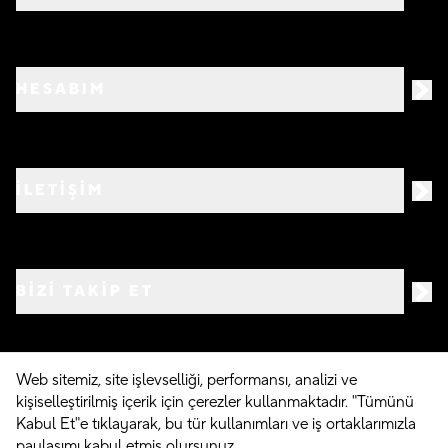
HESABIM
İLETİŞİM
BIZI TAKIP ET
Web sitemiz, site işlevselliği, performansı, analizi ve
kişiselleştirilmiş içerik için çerezler kullanmaktadır. "Tümünü
©
2026
Crocs.com.tr • Tüm hakları saklıdır
Kabul Et"e tıklayarak, bu tür kullanımları ve iş ortaklarımızla
paylaşımı kabul etmiş olursunuz.