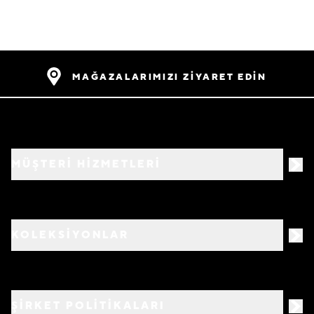
MAĞAZALARIMIZI ZİYARET EDİN
MÜŞTERİ HİZMETLERİ
KOLEKSİYONLAR
ŞİRKET POLİTİKALARI