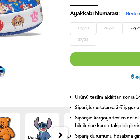
Ayakkabı Numarası:
Beden
19/20
20/21
22/2
27/28
Se
Ürünü teslim aldıktan sonra 14 
Siparişler ortalama 3-7 iş günü 
Siparişin kargoya teslim edildi
bilgilerine kargo takip bilgiler
Sipariş durumunu hesabına giriş
Disney
Forest
Jibbitz