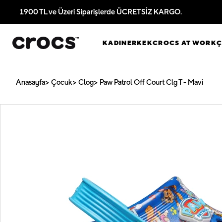
1900 TL ve Üzeri Siparişlerde ÜCRETSİZ KARGO.
KADIN
ERKEK
CROCS AT WORK
Anasayfa
Çocuk
Clog
Paw Patrol Off Court Clg T - Mavi