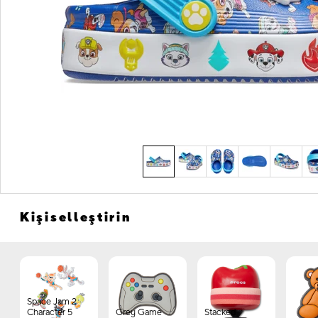
Kişiselleştirin
Space Jam 2
Character 5
Grey Game
Stacked