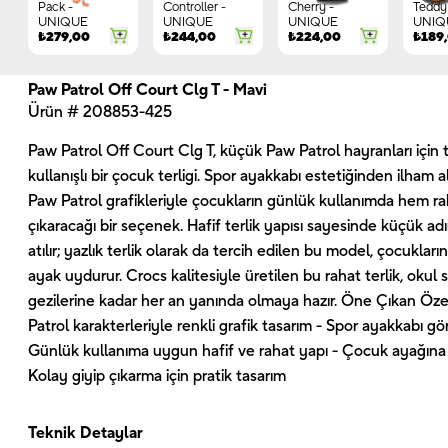
Pack -
Controller -
Cherry -
Teddy 
UNIQUE
UNIQUE
UNIQUE
UNIQ
₺
279,00
₺
244,00
₺
224,00
₺
189
Paw Patrol Off Court Clg T - Mavi
Ürün # 208853-425
Paw Patrol Off Court Clg T, küçük Paw Patrol hayranları için 
kullanışlı bir çocuk terligi. Spor ayakkabı estetiğinden ilham a
Paw Patrol grafikleriyle çocukların günlük kullanımda hem ra
çıkaracağı bir seçenek. Hafif terlik yapısı sayesinde küçük a
atılır; yazlık terlik olarak da tercih edilen bu model, çocuklar
ayak uydurur. Crocs kalitesiyle üretilen bu rahat terlik, okul
gezilerine kadar her an yanında olmaya hazır. Öne Çıkan Özel
Patrol karakterleriyle renkli grafik tasarım - Spor ayakkabı 
Günlük kullanıma uygun hafif ve rahat yapı - Çocuk ayağına
Kolay giyip çıkarma için pratik tasarım
Teknik Detaylar