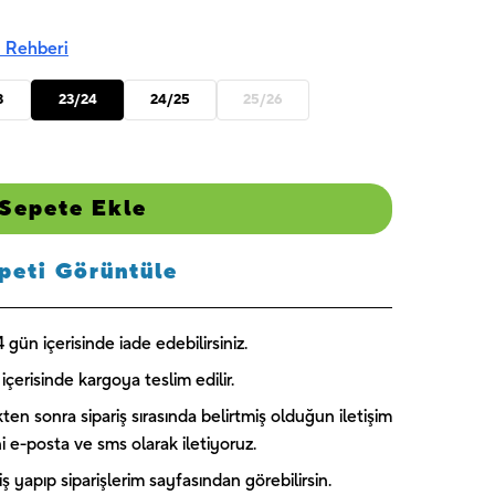
 Rehberi
3
23/24
24/25
25/26
Sepete Ekle
peti Görüntüle
gün içerisinde iade edebilirsiniz.
içerisinde kargoya teslim edilir.
kten sonra sipariş sırasında belirtmiş olduğun iletişim
ini e-posta ve sms olarak iletiyoruz.
 yapıp siparişlerim sayfasından görebilirsin.
Captain
Paw Patrol
Blooming