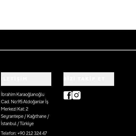
İLETİŞİM
BIZI TAKIP ET
İbrahim Karaoğlanoğlu
Cad. No:95 Aldoğanlar İş
Merkezi Kat: 2
Seyrantepe / Kağıthane /
İstanbul / Türkiye
Telefon: +90 212 324 47