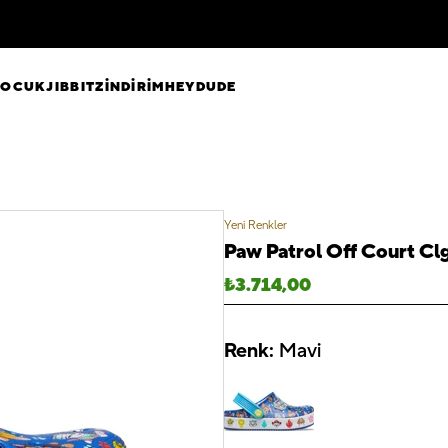
ÇOCUK
JIBBITZ
İNDİRİM
HEYDUDE
Yeni Renkler
Paw Patrol Off Court Clg
₺
3.714,00
Renk:
Mavi