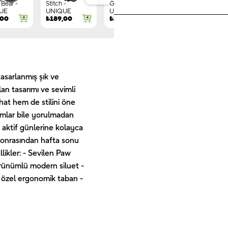
Bear -
Stitch -
Gnome -
Letter G -
UE
UNIQUE
UNIQUE
UNIQUE
,00
₺
189,00
₺
149,00
₺
244,00
tasarlanmış şık ve
lan tasarımı ve sevimli
hat hem de stilini öne
dımlar bile yorulmadan
ın aktif günlerine kolayca
 sonrasından hafta sonu
likler: - Sevilen Paw
görünümlü modern siluet -
 özel ergonomik taban -