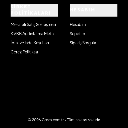
ŞİRKET
HESABIM
POLİTİKALARI
Mesafeli Satış Sözleşmesi
Hesabım
KVKK Aydınlatma Metni
Sepetim
İptal ve iade Koşulları
Sipariş Sorgula
Çerez Politikası
©
2026
Crocs.com.tr • Tüm hakları saklıdır