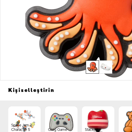
Kişiselleştirin
Space Jam 2
Character 5
Grey Game
Stacked