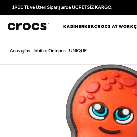
1900 TL ve Üzeri Siparişlerde ÜCRETSİZ KARGO.
KADIN
ERKEK
CROCS AT WORK
Anasayfa
Jibbitz
Octopus - UNIQUE