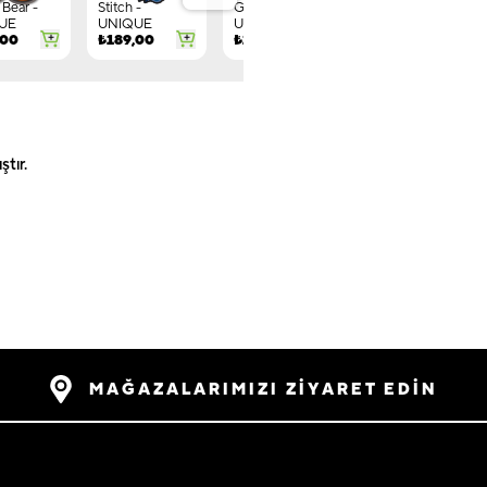
Bear -
Stitch -
Gnome -
Letter G -
UE
UNIQUE
UNIQUE
UNIQUE
,00
₺
189,00
₺
149,00
₺
244,00
tır.
MAĞAZALARIMIZI ZİYARET EDİN