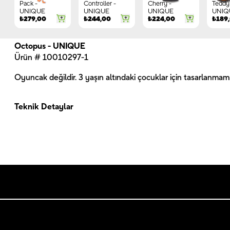
Pack -
Controller -
Cherry -
Teddy 
UNIQUE
UNIQUE
UNIQUE
UNIQ
₺
279,00
₺
244,00
₺
224,00
₺
189
Octopus - UNIQUE
Ürün # 10010297-1
Oyuncak değildir. 3 yaşın altındaki çocuklar için tasarlanmamış
Teknik Detaylar