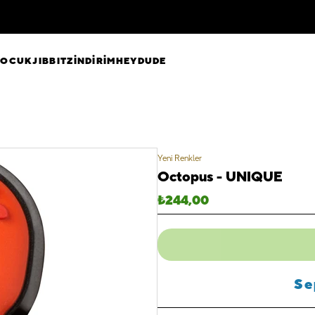
ÇOCUK
JIBBITZ
İNDİRİM
HEYDUDE
Yeni Renkler
Octopus - UNIQUE
₺
244,00
Se