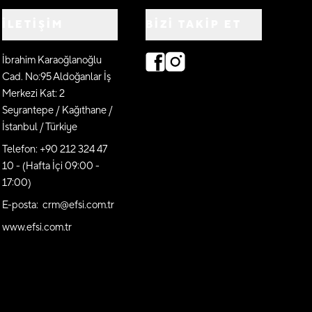
İLETİŞİM
BIZI TAKIP ET
İbrahim Karaoğlanoğlu
Cad. No:95 Aldoğanlar İş
Merkezi Kat: 2
Seyrantepe / Kağıthane /
İstanbul / Türkiye
Telefon: +90 212 324 47
10 - (Hafta İçi 09:00 -
17:00)
E-posta: crm@efsi.com.tr
www.efsi.com.tr