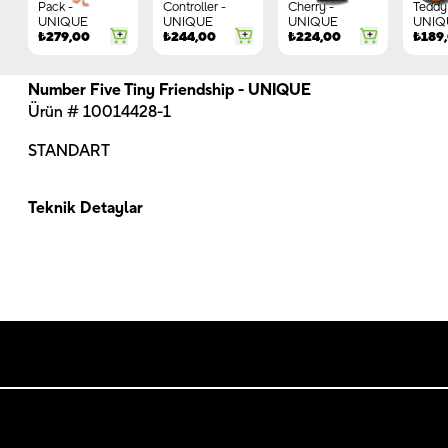
Pack -
Controller -
Cherry -
Teddy 
UNIQUE
UNIQUE
UNIQUE
UNIQ
₺
279,00
₺
244,00
₺
224,00
₺
189
Number Five Tiny Friendship - UNIQUE
Ürün # 10014428-1
STANDART
Teknik Detaylar