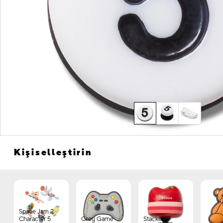
Kişiselleştirin
Space Jam 2
Character 5
Grey Game
Stacked