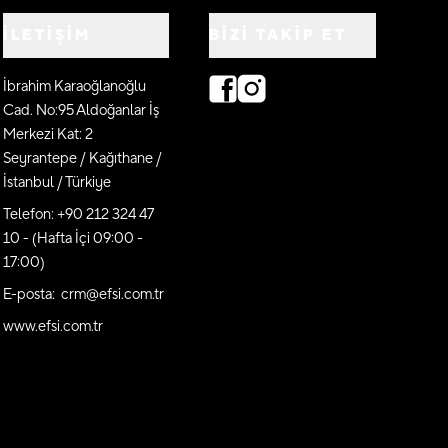
İLETİŞİM
BIZI TAKIP ET
İbrahim Karaoğlanoğlu
Cad. No:95 Aldoğanlar İş
Merkezi Kat: 2
Seyrantepe / Kağıthane /
İstanbul / Türkiye
Telefon: +90 212 324 47
10 - (Hafta İçi 09:00 -
17:00)
E-posta: crm@efsi.com.tr
www.efsi.com.tr