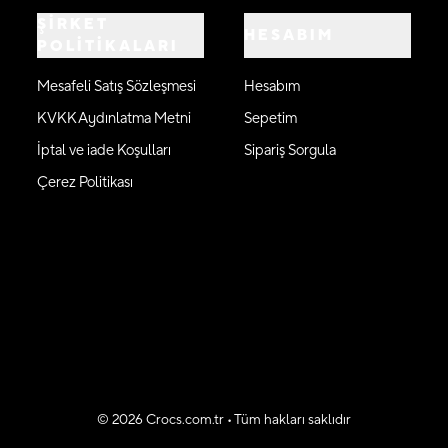
ŞİRKET
HESABIM
POLİTİKALARI
Mesafeli Satış Sözleşmesi
Hesabım
KVKK Aydınlatma Metni
Sepetim
İptal ve iade Koşulları
Sipariş Sorgula
Çerez Politikası
©
2026
Crocs.com.tr • Tüm hakları saklıdır