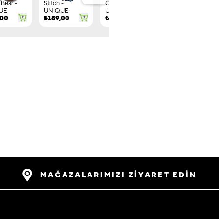
Bear -
Stitch -
Gnome -
Letter G -
UE
UNIQUE
UNIQUE
UNIQUE
,00
₺
189,00
₺
149,00
₺
244,00
MAĞAZALARIMIZI ZİYARET EDİN