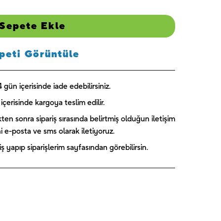
Sepete Ekle
peti Görüntüle
gün içerisinde iade edebilirsiniz.
içerisinde kargoya teslim edilir.
kten sonra sipariş sırasında belirtmiş olduğun iletişim
ini e-posta ve sms olarak iletiyoruz.
 yapıp siparişlerim sayfasından görebilirsin.
Captain
Paw Patrol
Blooming