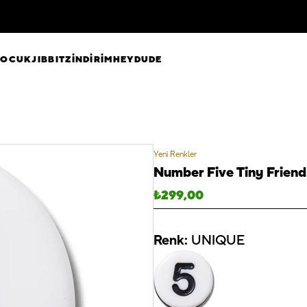
ÇOCUK
JIBBITZ
İNDİRİM
HEYDUDE
Yeni Renkler
Number Five Tiny Frien
₺
299,00
Renk:
UNIQUE