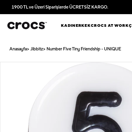
1900 TL ve Üzeri Siparişlerde ÜCRETSİZ KARGO.
KADIN
ERKEK
CROCS AT WORK
Anasayfa
Jibbitz
Number Five Tiny Friendship - UNIQUE