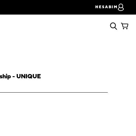
HESABIM
dship - UNIQUE