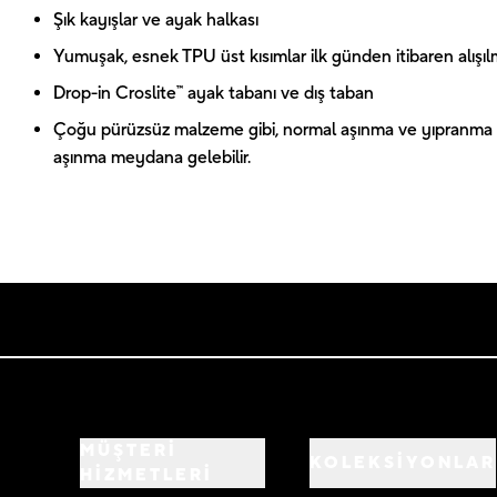
Şık kayışlar ve ayak halkası
Yumuşak, esnek TPU üst kısımlar ilk günden itibaren alışılmı
Drop-in Croslite™ ayak tabanı ve dış taban
Çoğu pürüzsüz malzeme gibi, normal aşınma ve yıpranma a
aşınma meydana gelebilir.
MÜŞTERİ
KOLEKSİYONLAR
HİZMETLERİ