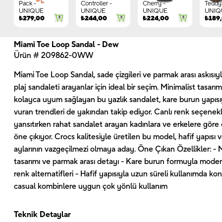
Pack -
Controller -
Cherry -
Teddy 
UNIQUE
UNIQUE
UNIQUE
UNIQ
₺
279,00
₺
244,00
₺
224,00
₺
189
Miami Toe Loop Sandal - Dew
Ürün # 209862-0WW
Miami Toe Loop Sandal, sade çizgileri ve parmak arası askıs
plaj sandaleti arayanlar için ideal bir seçim. Minimalist tasa
kolayca uyum sağlayan bu yazlık sandalet, kare burun yapıs
vuran trendleri de yakından takip ediyor. Canlı renk seçenekler
yansıtırken rahat sandalet arayan kadınlara ve erkelere göre çe
öne çıkıyor. Crocs kalitesiyle üretilen bu model, hafif yapıs
aylarının vazgeçilmezi olmaya aday. Öne Çıkan Özellikler: - Mi
tasarımı ve parmak arası detayı - Kare burun formuyla modern 
renk alternatifleri - Hafif yapısıyla uzun süreli kullanımda kon
casual kombinlere uygun çok yönlü kullanım
Teknik Detaylar