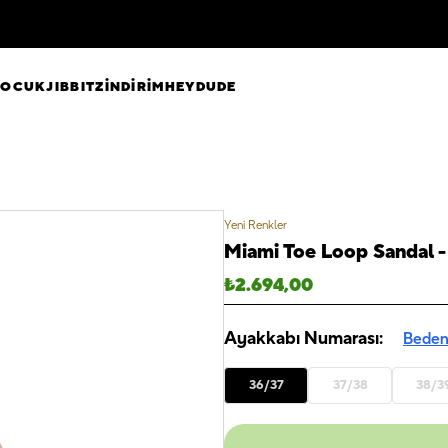
ÇOCUK
JIBBITZ
İNDİRİM
HEYDUDE
Yeni Renkler
Miami Toe Loop Sandal 
₺
2.694,00
Ayakkabı Numarası:
Beden
36/37
37/38
38/3