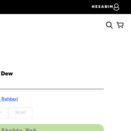
HESABIM
- Dew
 Rehberi
9
39/40
Stokta Yok