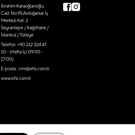
İbrahim Karaoğlanoğlu
Cad. No:95 Aldoğanlar İş
Merkezi Kat: 2
Seyrantepe / Kağıthane /
İstanbul / Türkiye
Telefon: +90 212 324 47
10 - (Hafta İçi 09:00 -
17:00)
E-posta: crm@efsi.com.tr
www.efsi.com.tr