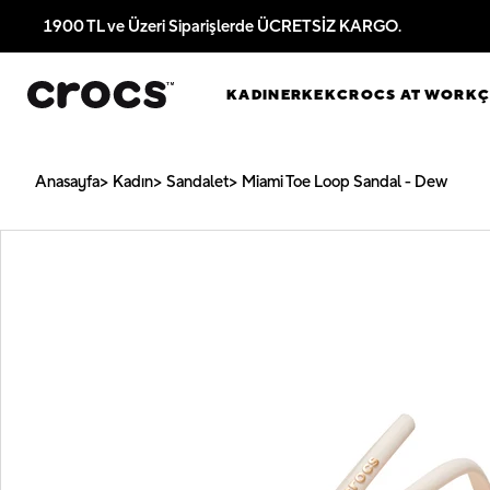
1900 TL ve Üzeri Siparişlerde ÜCRETSİZ KARGO.
KADIN
ERKEK
CROCS AT WORK
Anasayfa
Kadın
Sandalet
Miami Toe Loop Sandal - Dew