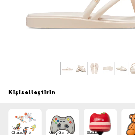
Kişiselleştirin
Space Jam 2
Character 5
Grey Game
Stacked