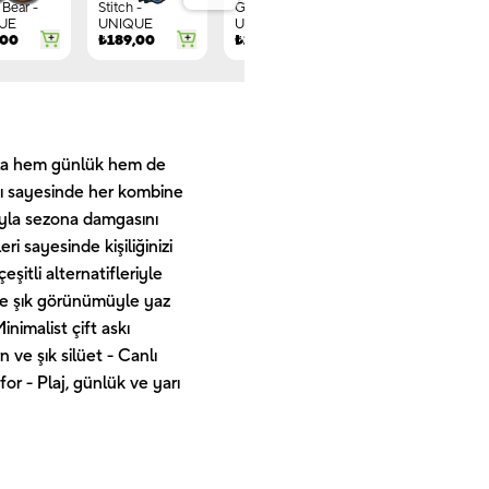
Bear -
Stitch -
Gnome -
Letter G -
UE
UNIQUE
UNIQUE
UNIQUE
,00
₺
189,00
₺
149,00
₺
244,00
ıyla hem günlük hem de
rımı sayesinde her kombine
ıyla sezona damgasını
i sayesinde kişiliğinizi
şitli alternatifleriyle
ı ve şık görünümüyle yaz
nimalist çift askı
ve şık silüet - Canlı
for - Plaj, günlük ve yarı