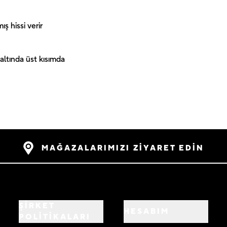
ş hissi verir
ltında üst kısımda
MAĞAZALARIMIZI ZİYARET EDİN
ŞİRKET
HESABIM
POLİTİKALARI