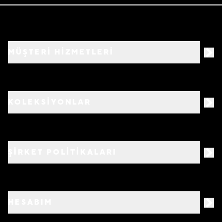
MÜŞTERİ HİZMETLERİ
KOLEKSİYONLAR
ŞİRKET POLİTİKALARI
HESABIM