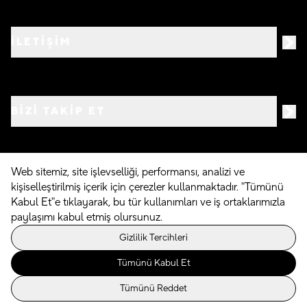
İLETİŞİM
BIZI TAKIP ET
Web sitemiz, site işlevselliği, performansı, analizi ve
kişiselleştirilmiş içerik için çerezler kullanmaktadır. "Tümünü
©
2026
Crocs.com.tr • Tüm hakları saklıdır
Kabul Et"e tıklayarak, bu tür kullanımları ve iş ortaklarımızla
paylaşımı kabul etmiş olursunuz.
Powered By
Gizlilik Tercihleri
Tümünü Kabul Et
Tümünü Reddet