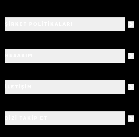
ŞİRKET POLİTİKALARI
HESABIM
İLETİŞİM
BIZI TAKIP ET