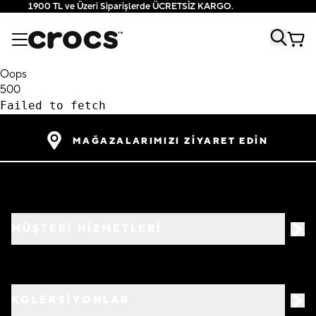
1900 TL ve Üzeri Siparişlerde ÜCRETSİZ KARGO.
Oops
500
Failed to fetch
MAĞAZALARIMIZI ZİYARET EDİN
MÜŞTERİ HİZMETLERİ
KOLEKSİYONLAR