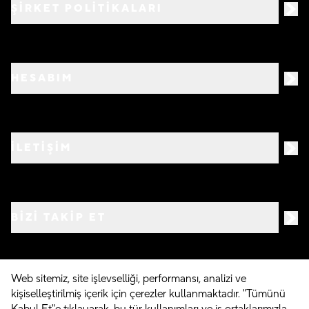
ŞİRKET POLİTİKALARI
HESABIM
İLETİŞİM
BIZI TAKIP ET
Web sitemiz, site işlevselliği, performansı, analizi ve
kişiselleştirilmiş içerik için çerezler kullanmaktadır. "Tümünü
©
2026
Crocs.com.tr • Tüm hakları saklıdır