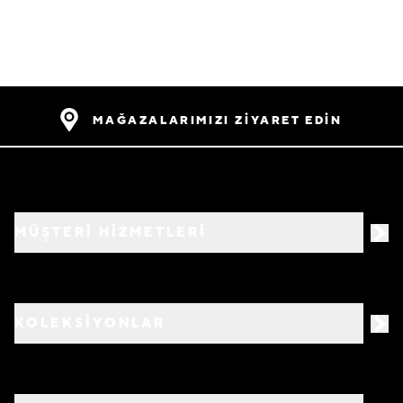
MAĞAZALARIMIZI ZİYARET EDİN
MÜŞTERİ HİZMETLERİ
KOLEKSİYONLAR