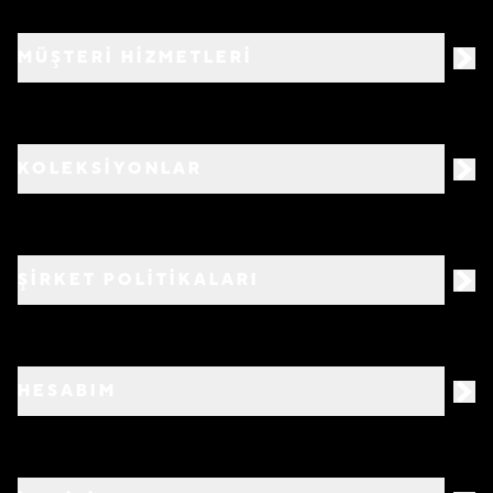
MÜŞTERİ HİZMETLERİ
KOLEKSİYONLAR
ŞİRKET POLİTİKALARI
HESABIM