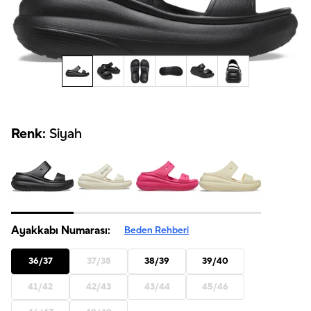
Renk:
Siyah
Ayakkabı Numarası:
Beden Rehberi
36/37
37/38
38/39
39/40
41/42
42/43
43/44
45/46