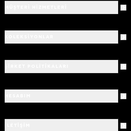
MÜŞTERİ HİZMETLERİ
KOLEKSİYONLAR
ŞİRKET POLİTİKALARI
HESABIM
İLETİŞİM