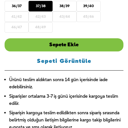
36/37
37/38
38/39
39/40
41/42
42/43
43/44
45/46
46/47
48/49
Sepete Ekle
Sepeti Görüntüle
Ürünü teslim aldıktan sonra 14 gün içerisinde iade
edebilirsiniz.
Siparişler ortalama 3-7 iş günü içerisinde kargoya teslim
edilir.
Siparişin kargoya teslim edildikten sonra sipariş sırasında
belirtmiş olduğun iletişim bilgilerine kargo takip bilgilerini
e-posta ve sms olarak iletiyoruz.