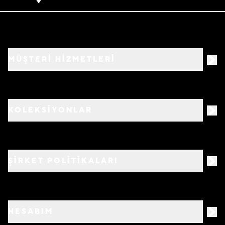
MÜŞTERİ HİZMETLERİ
KOLEKSİYONLAR
ŞİRKET POLİTİKALARI
HESABIM