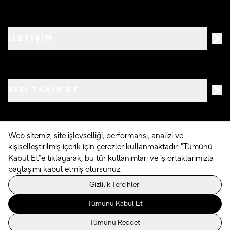
İLETİŞİM
BIZI TAKIP ET
Web sitemiz, site işlevselliği, performansı, analizi ve
kişiselleştirilmiş içerik için çerezler kullanmaktadır. "Tümünü
©
2026
Crocs.com.tr • Tüm hakları saklıdır
Kabul Et"e tıklayarak, bu tür kullanımları ve iş ortaklarımızla
paylaşımı kabul etmiş olursunuz.
Powered By
Gizlilik Tercihleri
Tümünü Kabul Et
Tümünü Reddet