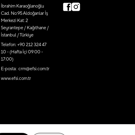
İbrahim Karaoğlanoğlu
Cad. No:95 Aldoğanlar İş
Merkezi Kat: 2
Seyrantepe / Kağıthane /
İstanbul / Türkiye
Telefon: +90 212 324 47
10 - (Hafta İçi 09:00 -
17:00)
E-posta: crm@efsi.com.tr
www.efsi.com.tr