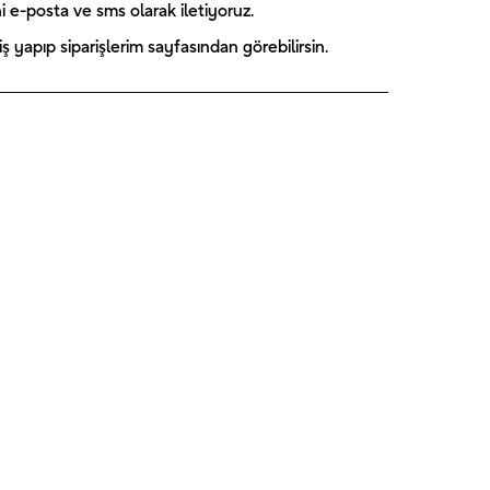
America 1 -
Skye 1 -
Blue Florals
ini e-posta ve sms olarak iletiyoruz.
UNIQUE
UNIQUE
- UNIQUE
₺
189,00
₺
244,00
₺
224,00
 yapıp siparişlerim sayfasından görebilirsin.