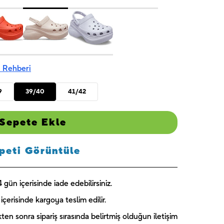
 Rehberi
9
39/40
41/42
Sepete Ekle
peti Görüntüle
gün içerisinde iade edebilirsiniz.
içerisinde kargoya teslim edilir.
kten sonra sipariş sırasında belirtmiş olduğun iletişim
Captain
Paw Patrol
Blooming