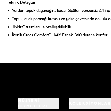
Teknik Detaylar
Yerden topuk dayanağına kadar ölçülen benzersiz 2,4 inç
Topuk, ayak parmağı kutusu ve yaka çevresinde dokulu d
Jibbitz™ tılsımlarıyla özelleştirilebilir
İkonik Crocs Comfort™: Hafif. Esnek. 360 derece konfor.
MÜŞTERİ
KOLEKSİYONLAR
HİZMETLERİ