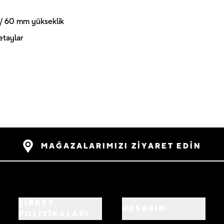
 / 60 mm yükseklik
etaylar
MAĞAZALARIMIZI ZİYARET EDİN
ŞİRKET
HESABIM
POLİTİKALARI