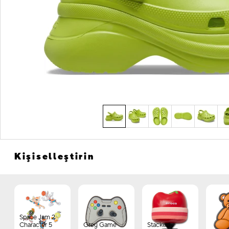
Kişiselleştirin
Space Jam 2
Character 5
Grey Game
Stacked