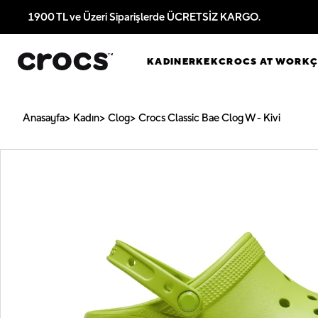
1900 TL ve Üzeri Siparişlerde ÜCRETSİZ KARGO.
KADIN
ERKEK
CROCS AT WORK
Anasayfa
Kadın
Clog
Crocs Classic Bae Clog W - Kivi