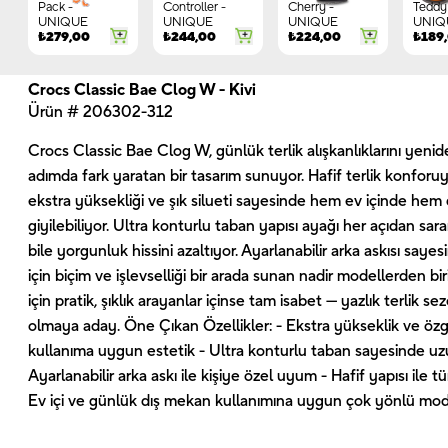
Pack -
Controller -
Cherry -
Teddy 
UNIQUE
UNIQUE
UNIQUE
UNIQ
₺
279,00
₺
244,00
₺
224,00
₺
189
Crocs Classic Bae Clog W - Kivi
Ürün # 206302-312
Crocs Classic Bae Clog W, günlük terlik alışkanlıklarını yeni
adımda fark yaratan bir tasarım sunuyor. Hafif terlik konforu
ekstra yüksekliği ve şık silueti sayesinde hem ev içinde hem 
giyilebiliyor. Ultra konturlu taban yapısı ayağı her açıdan sa
bile yorgunluk hissini azaltıyor. Ayarlanabilir arka askısı sayes
için biçim ve işlevselliği bir arada sunan nadir modellerden bir
için pratik, şıklık arayanlar içinse tam isabet — yazlık terlik 
olmaya aday. Öne Çıkan Özellikler: - Ekstra yükseklik ve öz
kullanıma uygun estetik - Ultra konturlu taban sayesinde uzu
Ayarlanabilir arka askı ile kişiye özel uyum - Hafif yapısı ile 
Ev içi ve günlük dış mekan kullanımına uygun çok yönlü mo