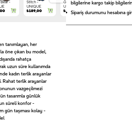
Bear -
Stitch -
Gnome -
Letter G -
bilgilerine kargo takip bilgiler
UE
UNIQUE
UNIQUE
UNIQUE
,00
₺
189,00
₺
149,00
₺
244,00
Sipariş durumunu hesabına giriş
den tanımlayan, her
yla öne çıkan bu model,
dışarıda rahatça
rarak uzun süre kullanımda
inde kadın terlik arayanlar
i. Rahat terlik arayanlar
sezonunun vazgeçilmezi
gün tasarımla günlük
n süreli konfor -
tüm gün taşıması kolay -
del