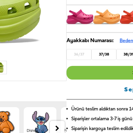
Ayakkabı Numarası:
Beden
36/37
37/38
38/3
Se
Ürünü teslim aldıktan sonra 14 
Siparişler ortalama 3-7 iş günü 
Siparişin kargoya teslim edildi
Disney
Forest
Jibbitz