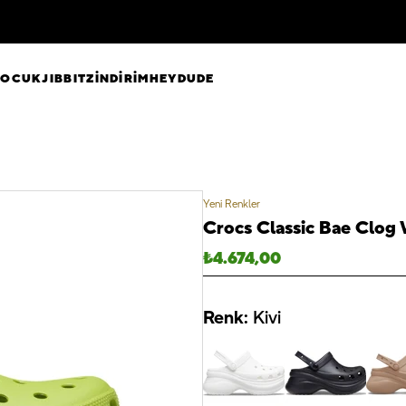
ÇOCUK
JIBBITZ
İNDİRİM
HEYDUDE
Yeni Renkler
Crocs Classic Bae Clog 
₺
4.674,00
Renk:
Kivi