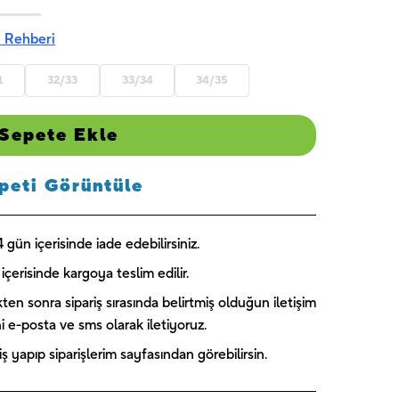
 Rehberi
1
32/33
33/34
34/35
Sepete Ekle
peti Görüntüle
gün içerisinde iade edebilirsiniz.
içerisinde kargoya teslim edilir.
kten sonra sipariş sırasında belirtmiş olduğun iletişim
ini e-posta ve sms olarak iletiyoruz.
 yapıp siparişlerim sayfasından görebilirsin.
Captain
Paw Patrol
Blooming