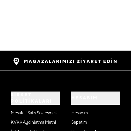
MAĞAZALARIMIZI ZİYARET EDİN
ŞİRKET
HESABIM
POLİTİKALARI
Mesafeli Satış Sözleşmesi
Hesabım
KVKK Aydınlatma Metni
Sepetim