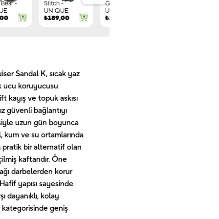
Bear -
Stitch -
Gnome -
Letter G -
UE
UNIQUE
UNIQUE
UNIQUE
,00
₺
189,00
₺
149,00
₺
244,00
ser Sandal K, sıcak yaz
mak ucu koruyucusu
ft kayış ve topuk askısı
ız güvenli bağlantıyı
isiyle uzun gün boyunca
l, kum ve su ortamlarında
pratik bir alternatif olan
çilmiş kaftandır. Öne
ağı darbelerden korur
 Hafif yapısı sayesinde
ı dayanıklı, kolay
 kategorisinde geniş