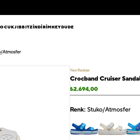
ÇOCUK
JIBBITZ
İNDİRİM
HEYDUDE
o/Atmosfer
Yeni Renkler
Crocband Cruiser Sanda
₺
2.694,00
Renk:
Stuko/Atmosfer