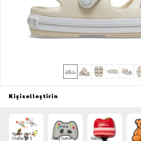
Kişiselleştirin
Space Jam 2
Character 5
Grey Game
Stacked