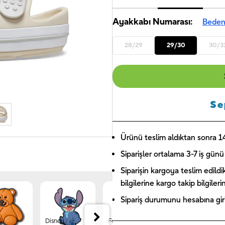
Ayakkabı Numarası:
Beden
28/29
29/30
30/3
Se
Ürünü teslim aldıktan sonra 14 
Siparişler ortalama 3-7 iş günü 
Siparişin kargoya teslim edildi
bilgilerine kargo takip bilgiler
Sipariş durumunu hesabına giriş
Disney
Forest
Jibbitz