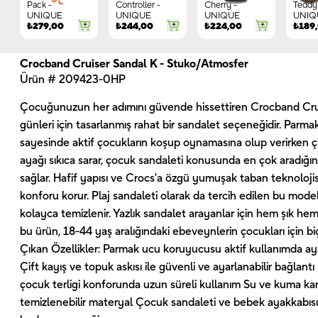
Pack -
Controller -
Cherry -
Teddy 
UNIQUE
UNIQUE
UNIQUE
UNIQ
₺
279,00
₺
244,00
₺
224,00
₺
189
Crocband Cruiser Sandal K - Stuko/Atmosfer
Ürün # 209423-0HP
Çocuğunuzun her adımını güvende hissettiren Crocband Crui
günleri için tasarlanmış rahat bir sandalet seçeneğidir. Par
sayesinde aktif çocukların koşup oynamasına olup verirken çi
ayağı sıkıca sarar, çocuk sandaleti konusunda en çok aradığın
sağlar. Hafif yapısı ve Crocs'a özgü yumuşak taban teknoloj
konforu korur. Plaj sandaleti olarak da tercih edilen bu mode
kolayca temizlenir. Yazlık sandalet arayanlar için hem şık hem 
bu ürün, 18-44 yaş aralığındaki ebeveynlerin çocukları için bi
Çıkan Özellikler: Parmak ucu koruyucusu aktif kullanımda ay
Çift kayış ve topuk askısı ile güvenli ve ayarlanabilir bağlantı
çocuk terligi konforunda uzun süreli kullanım Su ve kuma karş
temizlenebilir materyal Çocuk sandaleti ve bebek ayakkabısı