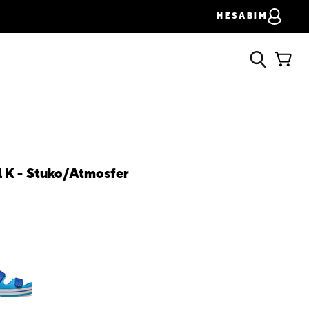
HESABIM
l K - Stuko/Atmosfer