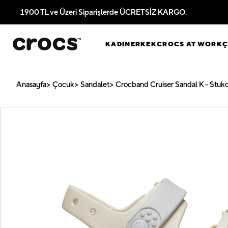
1900 TL ve Üzeri Siparişlerde ÜCRETSİZ KARGO.
KADIN
ERKEK
CROCS AT WORK
Anasayfa
Çocuk
Sandalet
Crocband Cruiser Sandal K - Stuk