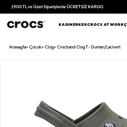
1900 TL ve Üzeri Siparişlerde ÜCRETSİZ KARGO.
KADIN
ERKEK
CROCS AT WORK
Anasayfa
Çocuk
Clog
Crocband Clog T - Duman/Lacivert