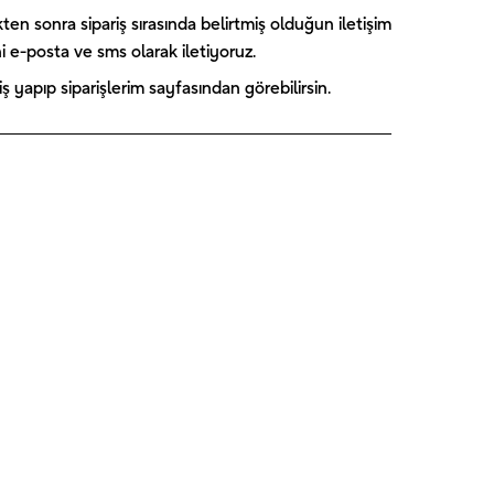
America 1 -
Skye 1 -
Blue Florals
kten sonra sipariş sırasında belirtmiş olduğun iletişim
UNIQUE
UNIQUE
- UNIQUE
₺
189,00
₺
244,00
₺
224,00
ini e-posta ve sms olarak iletiyoruz.
 yapıp siparişlerim sayfasından görebilirsin.