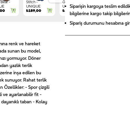
Bear -
Stitch -
Gnome -
Letter G -
Siparişin kargoya teslim edildi
UE
UNIQUE
UNIQUE
UNIQUE
,00
₺
189,00
₺
149,00
₺
244,00
bilgilerine kargo takip bilgiler
Sipariş durumunu hesabına giriş
ımına renk ve hareket
 arada sunan bu model,
nızı yormuyor. Döner
dan yazlık terlik
zerine inşa edilen bu
nek sunuyor. Rahat terlik
Özellikler: - Spor çizgili
ve ayarlanabilir fit -
 dayanıklı taban - Kolay