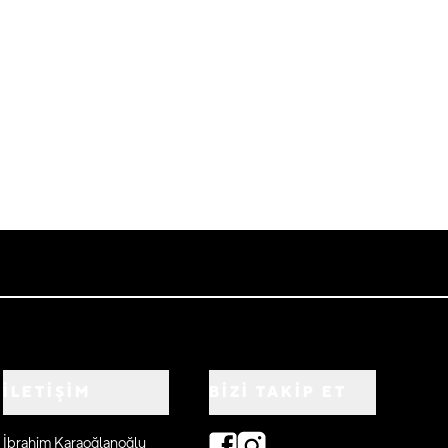
İLETİŞİM
BIZI TAKIP ET
İbrahim Karaoğlanoğlu