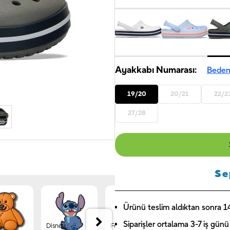
Ayakkabı Numarası:
Beden
19/20
20/21
22/2
27/28
Se
Ürünü teslim aldıktan sonra 14 
Siparişler ortalama 3-7 iş günü 
Disney
Forest
Jibbitz