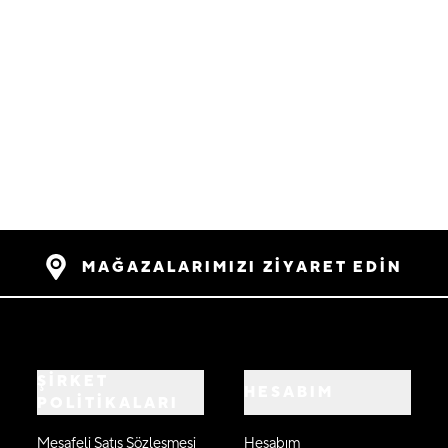
MAĞAZALARIMIZI ZİYARET EDİN
ŞİRKET
HESABIM
POLİTİKALARI
Mesafeli Satış Sözleşmesi
Hesabım