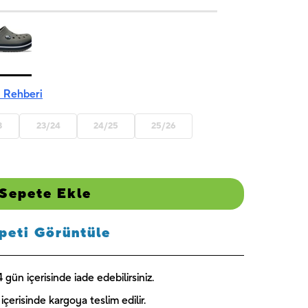
 Rehberi
3
23/24
24/25
25/26
Sepete Ekle
peti Görüntüle
gün içerisinde iade edebilirsiniz.
içerisinde kargoya teslim edilir.
Captain
Paw Patrol
Blooming