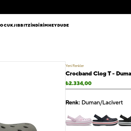
ÇOCUK
JIBBITZ
İNDİRİM
HEYDUDE
Yeni Renkler
Crocband Clog T - Duma
₺
2.334,00
Renk:
Duman/Lacivert