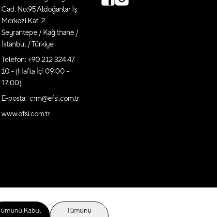
Cad. No:95 Aldoğanlar İş
Merkezi Kat: 2
Seyrantepe / Kağıthane /
İstanbul / Türkiye
Telefon: +90 212 324 47
10 - (Hafta İçi 09:00 -
17:00)
E-posta: crm@efsi.com.tr
www.efsi.com.tr
Tümünü Kabul
Tümünü