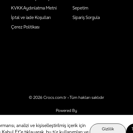
KVKK Aydınlatma Metni
Sepetim
İptal ve iade Koşulları
Sipariş Sorgula
Çerez Politikası
©
2026
Crocs.com.tr • Tüm hakları saklıdır
Powered By
rmansı, analizi ve kişiselleştirilmiş içerik için
Gizlilik
Kabul Et"e tıklayarak, bu tür kullanımları ve