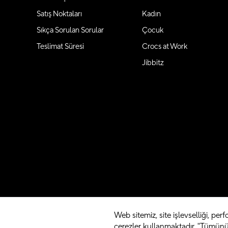
Satış Noktaları
Kadın
Sıkça Sorulan Sorular
Çocuk
Teslimat Süresi
Crocs at Work
Jibbitz
Web sitemiz, site işlevselliği, perfo
çerezler kullanmaktadır. "Tümünü 