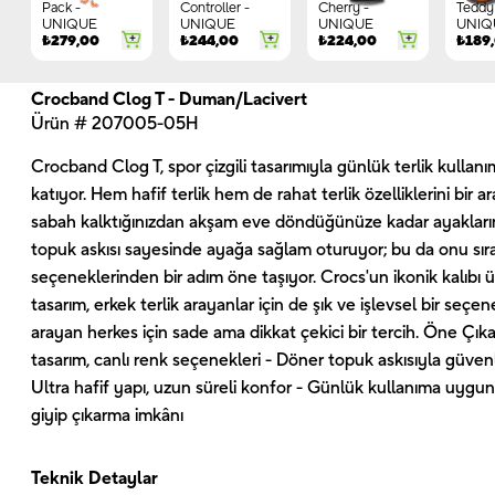
Pack -
Controller -
Cherry -
Teddy 
UNIQUE
UNIQUE
UNIQUE
UNIQ
₺
279,00
₺
244,00
₺
224,00
₺
189
Crocband Clog T - Duman/Lacivert
Ürün # 207005-05H
Crocband Clog T, spor çizgili tasarımıyla günlük terlik kullan
katıyor. Hem hafif terlik hem de rahat terlik özelliklerini bir
sabah kalktığınızdan akşam eve döndüğünüze kadar ayakları
topuk askısı sayesinde ayağa sağlam oturuyor; bu da onu sıra
seçeneklerinden bir adım öne taşıyor. Crocs'un ikonik kalıbı ü
tasarım, erkek terlik arayanlar için de şık ve işlevsel bir seçe
arayan herkes için sade ama dikkat çekici bir tercih. Öne Çıkan 
tasarım, canlı renk seçenekleri - Döner topuk askısıyla güvenli 
Ultra hafif yapı, uzun süreli konfor - Günlük kullanıma uygun
giyip çıkarma imkânı
Teknik Detaylar