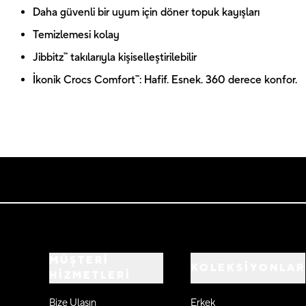
Daha güvenli bir uyum için döner topuk kayışları
Temizlemesi kolay
Jibbitz™ takılarıyla kişiselleştirilebilir
İkonik Crocs Comfort™: Hafif. Esnek. 360 derece konfor.
MÜŞTERİ
KOLEKSİYONLAR
HİZMETLERİ
Bize Ulaşın
Erkek