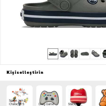
Kişiselleştirin
Space Jam 2
Character 5
Grey Game
Stacked