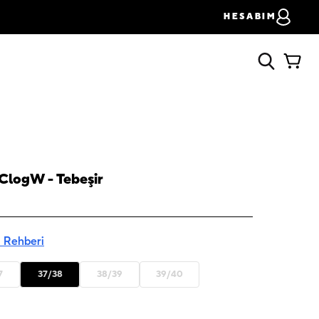
HESABIM
 ClogW - Tebeşir
 Rehberi
7
37/38
38/39
39/40