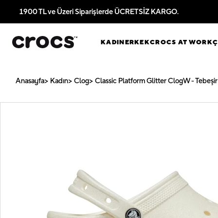
1900 TL ve Üzeri Siparişlerde ÜCRETSİZ KARGO.
KADIN
ERKEK
CROCS AT WORK
Anasayfa
Kadın
Clog
Classic Platform Glitter ClogW - Tebeşir