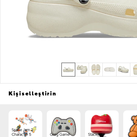
Kişiselleştirin
Space Jam 2
Character 5
Grey Game
Stacked