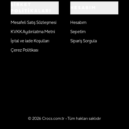
ŞİRKET
HESABIM
POLİTİKALARI
Mesafeli Satış Sözleşmesi
Hesabım
KVKK Aydınlatma Metni
Sepetim
İptal ve iade Koşulları
Sipariş Sorgula
Çerez Politikası
©
2026
Crocs.com.tr • Tüm hakları saklıdır