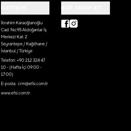
İLETİŞİM
BIZI TAKIP ET
İbrahim Karaoğlanoğlu
Cad. No:95 Aldoğanlar İş
Merkezi Kat: 2
Seyrantepe / Kağıthane /
İstanbul / Türkiye
Telefon: +90 212 324 47
10 - (Hafta İçi 09:00 -
17:00)
E-posta: crm@efsi.com.tr
www.efsi.com.tr