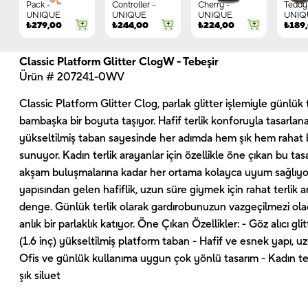
Pack -
Controller -
Cherry -
Teddy 
UNIQUE
UNIQUE
UNIQUE
UNIQ
₺
279,00
₺
244,00
₺
224,00
₺
189
Classic Platform Glitter ClogW - Tebeşir
Ürün # 207241-0WV
Classic Platform Glitter Clog, parlak glitter işlemiyle günlük t
bambaşka bir boyuta taşıyor. Hafif terlik konforuyla tasarla
yükseltilmiş taban sayesinde her adımda hem şık hem rahat 
sunuyor. Kadın terlik arayanlar için özellikle öne çıkan bu tasa
akşam buluşmalarına kadar her ortama kolayca uyum sağlıyor
yapısından gelen hafiflik, uzun süre giymek için rahat terlik a
denge. Günlük terlik olarak gardırobunuzun vazgeçilmezi olac
anlık bir parlaklık katıyor. Öne Çıkan Özellikler: - Göz alıcı gl
(1.6 inç) yükseltilmiş platform taban - Hafif ve esnek yapı, u
Ofis ve günlük kullanıma uygun çok yönlü tasarım - Kadın te
şık siluet