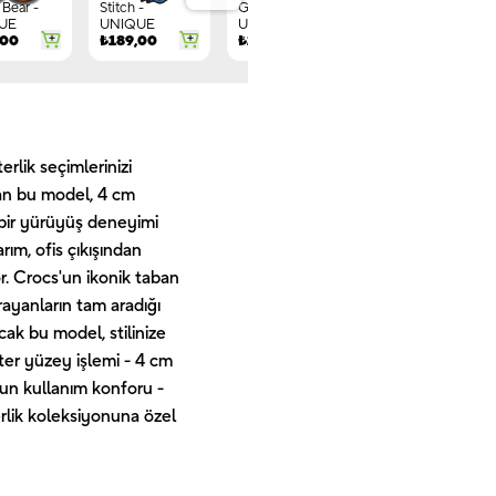
Bear -
Stitch -
Gnome -
Letter G -
UE
UNIQUE
UNIQUE
UNIQUE
,00
₺
189,00
₺
149,00
₺
244,00
erlik seçimlerinizi
nan bu model, 4 cm
bir yürüyüş deneyimi
rım, ofis çıkışından
. Crocs'un ikonik taban
rayanların tam aradığı
ak bu model, stilinize
itter yüzey işlemi - 4 cm
zun kullanım konforu -
rlik koleksiyonuna özel