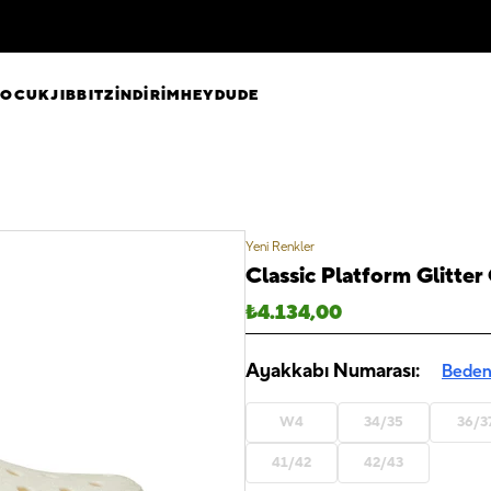
ÇOCUK
JIBBITZ
İNDİRİM
HEYDUDE
Yeni Renkler
Classic Platform Glitter
₺
4.134,00
Ayakkabı Numarası:
Beden
W4
34/35
36/3
41/42
42/43