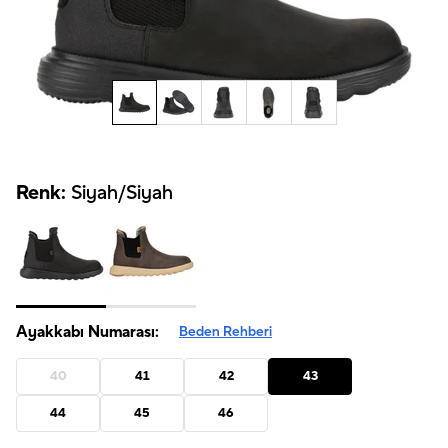
Renk:
Siyah/Siyah
Ayakkabı Numarası:
Beden Rehberi
40
41
42
43
44
45
46