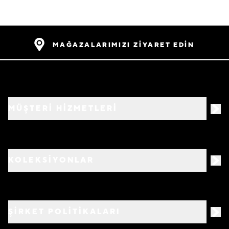
MAĞAZALARIMIZI ZİYARET EDİN
MÜŞTERİ HİZMETLERİ
KOLEKSİYONLAR
ŞİRKET POLİTİKALARI