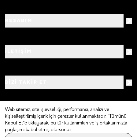
HESABIM
İLETİŞİM
BIZI TAKIP ET
Web sitemiz, site işlevselliği, performansı, analizi ve
kişiselleştirilmiş içerik için çerezler kullanmaktadır. "Tümünü
©
2026
Crocs.com.tr • Tüm hakları saklıdır
Kabul Et"e tıklayarak, bu tür kullanımları ve iş ortaklarımızla
paylaşımı kabul etmiş olursunuz.
Powered By